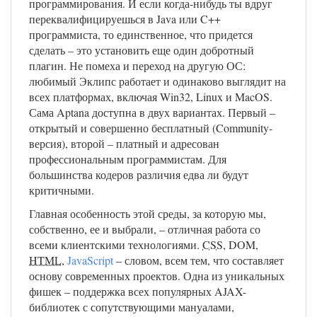
программирования. И если когда-нибудь ты вдруг
переквалифицируешься в Java или C++
программиста, то единственное, что придется
сделать – это установить еще один добротный
плагин. Не помеха и переход на другую ОС:
любимый Эклипс работает и одинаково выглядит на
всех платформах, включая Win32, Linux и MacOS.
Сама Aptana доступна в двух вариантах. Первый –
открытый и совершенно бесплатный (Community-
версия), второй – платный и адресован
профессиональным программистам. Для
большинства кодеров различия едва ли будут
критичными.
Главная особенность этой среды, за которую мы,
собственно, ее и выбрали, – отличная работа со
всеми клиентскими технологиями.
CSS
, DOM,
HTML
,
JavaScript
– словом, всем тем, что составляет
основу современных проектов. Одна из уникальных
фишек – поддержка всех популярных AJAX-
библиотек с сопутствующими мануалами,