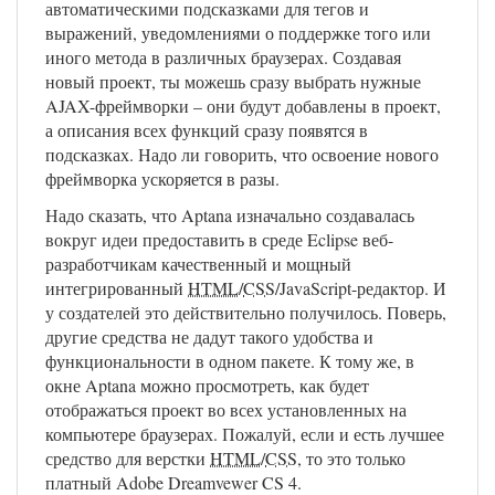
автоматическими подсказками для тегов и
выражений, уведомлениями о поддержке того или
иного метода в различных браузерах. Создавая
новый проект, ты можешь сразу выбрать нужные
AJAX-фреймворки – они будут добавлены в проект,
а описания всех функций сразу появятся в
подсказках. Надо ли говорить, что освоение нового
фреймворка ускоряется в разы.
Надо сказать, что Aptana изначально создавалась
вокруг идеи предоставить в среде Eclipse веб-
разработчикам качественный и мощный
интегрированный
HTML
/
CSS
/JavaScript-редактор. И
у создателей это действительно получилось. Поверь,
другие средства не дадут такого удобства и
функциональности в одном пакете. К тому же, в
окне Aptana можно просмотреть, как будет
отображаться проект во всех установленных на
компьютере браузерах. Пожалуй, если и есть лучшее
средство для верстки
HTML
/
CSS
, то это только
платный Adobe Dreamvewer CS 4.