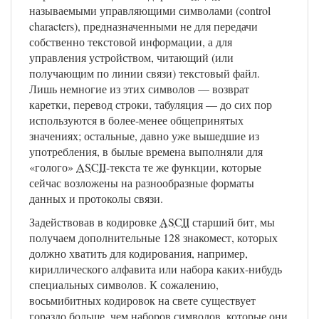
называемыми управляющими символами (control
characters), предназначенными не для передачи
собственно текстовой информации, а для
управления устройством, читающий (или
получающим по линии связи) текстовый файл.
Лишь немногие из этих символов — возврат
каретки, перевод строки, табуляция — до сих пор
используются в более-менее общепринятых
значениях; остальные, давно уже вышедшие из
употребления, в былые времена выполняли для
«голого»
ASCII
-текста те же функции, которые
сейчас возложены на разнообразные форматы
данных и протоколы связи.
Задействовав в кодировке
ASCII
старший бит, мы
получаем дополнительные 128 знакомест, которых
должно хватить для кодирования, например,
кириллического алфавита или набора каких-нибудь
специальных символов. К сожалению,
восьмибитных кодировок на свете существует
гораздо больше, чем наборов символов, которые они