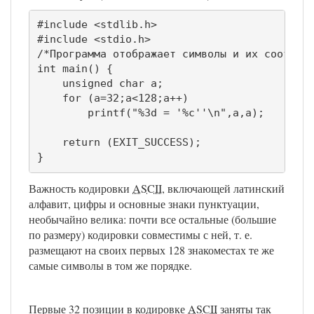
#include <stdlib.h>

#include <stdio.h>

/*Программа отображает символы и их соответс
int main() {

    unsigned char a;

    for (a=32;a<128;a++)

        printf("%3d = '%c''\n",a,a);

    return (EXIT_SUCCESS);

}
Важность кодировки
ASCII
, включающей латинский
алфавит, цифры и основные знаки пунктуации,
необычайно велика: почти все остальные (большие
по размеру) кодировки совместимы с ней, т. е.
размещают на своих первых 128 знакоместах те же
самые символы в том же порядке.
Первые 32 позиции в кодировке
ASCII
заняты так