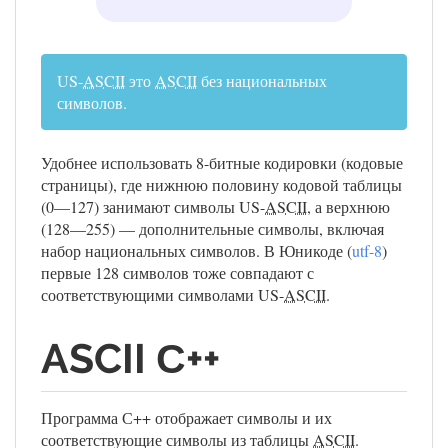
US-
ASCII
это
ASCII
без национальных
символов.
Удобнее использовать 8-битные кодировки (кодовые
страницы), где нижнюю половину кодовой таблицы
(0—127) занимают символы US-
ASCII
, а верхнюю
(128—255) — дополнительные символы, включая
набор национальных символов. В Юникоде (
utf-8
)
первые 128 символов тоже совпадают с
соответствующими символами US-
ASCII
.
ASCII С++
Программа С++ отображает символы и их
соответствующие символы из таблицы
ASCII
.