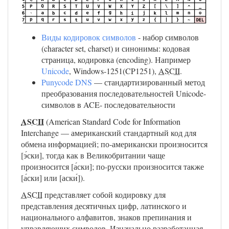
Виды кодировок символов
- набор символов
(character set, charset) и синонимы: кодовая
страница, кодировка (encoding). Например
Unicode
, Windows-1251(CP1251),
ASCII
.
Punycode DNS
— стандартизированный метод
преобразования последовательностей Unicode-
символов в ACE- последовательности
ASCII
(American Standard Code for Information
Interchange — американский стандартный код для
обмена информацией; по-американски произносится
[э́ски], тогда как в Великобритании чаще
произносится [а́ски]; по-русски произносится также
[а́ски] или [аски́]).
ASCII
представляет собой кодировку для
представления десятичных цифр, латинского и
национального алфавитов, знаков препинания и
управляющих символов. Изначально разработанная