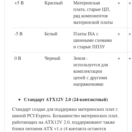
+5 B
Красный
Материнская
+
+
плата, старые ЦП,
ряд компонентов
материнской платы
-5 B
Белый
Платы ISA с
+
+
шинными схемами
и старые ППЗУ
0 B
Черный
Земля -
+
+
используется для
комплектации
цепей с другими
напряжениями
Стандарт ATX12V 2.0 (24-контактный)
Cтандарт создан для поддержки материнских плат с
шиной PCI Express. Большинство материнских плат,
работающих на ATX12V 2.0, поддерживают также
блоки питания ATX v1.x (4 контакта остаются