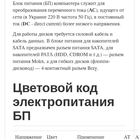
Блок питания (БП) компьютера служит для
АС
преобразования переменного тока (
), идущего от
сети (в Украине 220 В частота 50 Гц), в постоянный
DC
ток (
- direct current) более низкого напряжения.
Для работы дисков требуется силовой кабель и
кабель данных. В блоке питания для накопителей
SATA предназначен разъем питания SATA, для
накопителей РАТА (HDD, CDROM и т.д.) — разъем
питания Molex, а для гибких дисков (флоппи-
дисковод) — 4-контактный разъем Berg.
Цветовой код
электропитания
БП
Напряжение
Цвет
Применение
AT
A