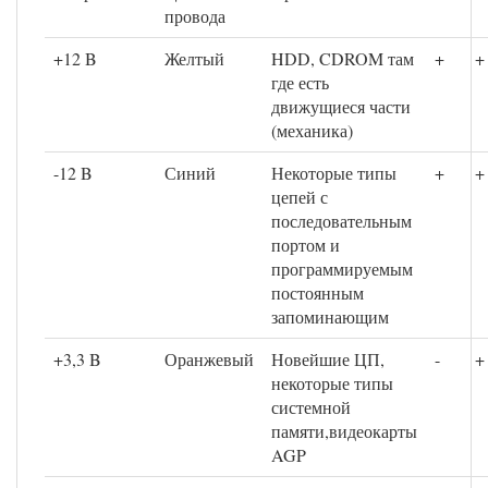
провода
+12 B
Желтый
HDD, CDROM там
+
+
где есть
движущиеся части
(механика)
-12 B
Синий
Некоторые типы
+
+
цепей с
последовательным
портом и
программируемым
постоянным
запоминающим
+3,3 B
Оранжевый
Новейшие ЦП,
-
+
некоторые типы
системной
памяти,видеокарты
AGP