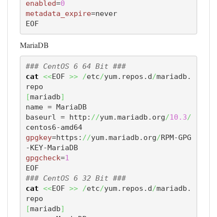
enabled
=
0
metadata_expire
=never

EOF
MariaDB
### CentOS 6 64 Bit ###
cat
<<
EOF 
>>
/
etc
/
yum.repos.d
/
mariadb.
[
mariadb
]
name = MariaDB

baseurl = http:
//
yum.mariadb.org
/
10.3
/
gpgkey
=https:
//
yum.mariadb.org
/
RPM-GPG
gpgcheck
=
1
### CentOS 6 32 Bit ###
cat
<<
EOF 
>>
/
etc
/
yum.repos.d
/
mariadb.
[
mariadb
]