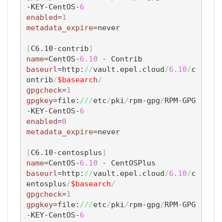
-KEY-CentOS-
6
enabled
=
1
metadata_expire
=never

[
C6.10-contrib
]
name
=CentOS-
6.10
baseurl
=http:
//
vault.epel.cloud
/
6.10
/
c
ontrib
/
$basearch
/
gpgcheck
=
1
gpgkey
=file:
///
etc
/
pki
/
rpm-gpg
/
RPM-GPG
-KEY-CentOS-
6
enabled
=
0
metadata_expire
=never

[
C6.10-centosplus
]
name
=CentOS-
6.10
baseurl
=http:
//
vault.epel.cloud
/
6.10
/
c
entosplus
/
$basearch
/
gpgcheck
=
1
gpgkey
=file:
///
etc
/
pki
/
rpm-gpg
/
RPM-GPG
-KEY-CentOS-
6