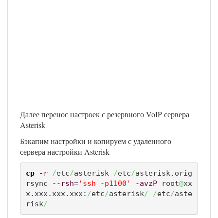
Далее перенос настроек с резервного VoIP сервера
Asterisk
Бэкапим настройки и копируем с удаленного
сервера настройки Asterisk
cp
-r
/
etc
/
asterisk 
/
etc
/
asterisk.orig

rsync 
--rsh
=
'ssh -p1100'
-avzP
 root
@
xx
x.xxx.xxx.xxx:
/
etc
/
asterisk
/
/
etc
/
aste
risk
/