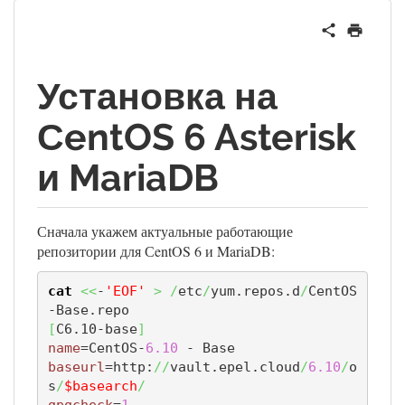
Установка на
СentOS 6 Asterisk
и MariaDB
Сначала укажем актуальные работающие
репозитории для СentOS 6 и MariaDB:
cat
<<
-
'EOF'
>
/
etc
/
yum.repos.d
/
CentOS
[
C6.10-base
]
name
=CentOS-
6.10
baseurl
=http:
//
vault.epel.cloud
/
6.10
/
o
s
/
$basearch
/
gpgcheck
=
1