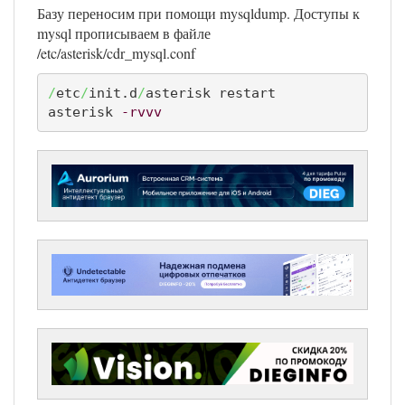
Базу переносим при помощи mysqldump. Доступы к
mysql прописываем в файле
/etc/asterisk/cdr_mysql.conf
/
etc
/
init.d
/
asterisk restart

asterisk 
-rvvv