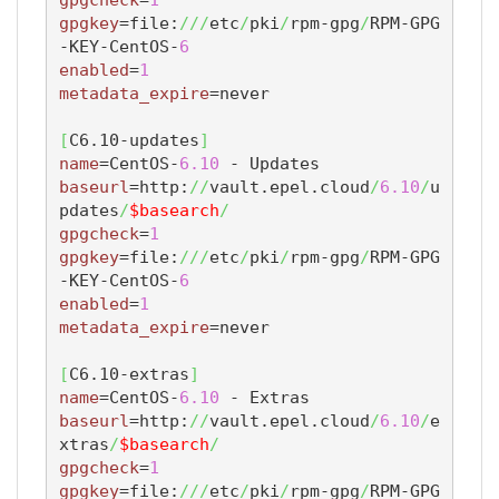
gpgkey
=file:
///
etc
/
pki
/
rpm-gpg
/
RPM-GPG
-KEY-CentOS-
6
enabled
=
1
metadata_expire
=never

[
C6.10-updates
]
name
=CentOS-
6.10
baseurl
=http:
//
vault.epel.cloud
/
6.10
/
u
pdates
/
$basearch
/
gpgcheck
=
1
gpgkey
=file:
///
etc
/
pki
/
rpm-gpg
/
RPM-GPG
-KEY-CentOS-
6
enabled
=
1
metadata_expire
=never

[
C6.10-extras
]
name
=CentOS-
6.10
baseurl
=http:
//
vault.epel.cloud
/
6.10
/
e
xtras
/
$basearch
/
gpgcheck
=
1
gpgkey
=file:
///
etc
/
pki
/
rpm-gpg
/
RPM-GPG