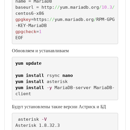
name = MariaDB

baseurl = http:
//
yum.mariadb.org
/
10.3
/
gpgkey
=https:
//
yum.mariadb.org
/
RPM-GPG
gpgcheck
=
1
EOF
Обновляем и устанавливаем
yum update
yum install
 rsync 
nano
yum install
yum install
-y
 MariaDB-server MariaDB-
client
Будут установлены такие версии Астриск и БД
 asterisk 
-V
Asterisk 1.8.32.3
