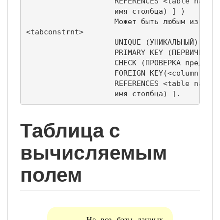
                    REFERENCES <table name> 
                    имя столбца) ] )

                    Может быть любым из след
<tabconstrnt>

                    UNIQUE (УНИКАЛЬНЫЙ),

                    PRIMARY KEY (ПЕРВИЧНЫЙ К
                    CHECK (ПРОВЕРКА предикат
                    FOREIGN KEY(<column name
                    REFERENCES <table name> 
Таблица с
вычисляемым
полем
Не все базы данных