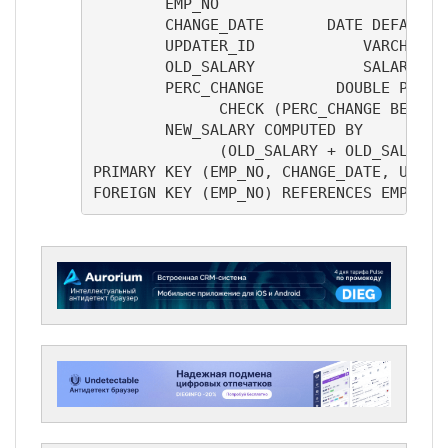
	EMP_NO                      EMPNO NOT NULL,

	CHANGE_DATE       DATE DEFAULT "NOW" NOT NULL,

	UPDATER_ID            VARCHAR(20) NOT NULL,

	OLD_SALARY            SALARY NOT NULL,

	PERC_CHANGE        DOUBLE PRECISION DEFAULT 0 NOT NULL

              CHECK (PERC_CHANGE BETWEEN
	NEW_SALARY COMPUTED BY

              (OLD_SALARY + OLD_SALARY *
PRIMARY KEY (EMP_NO, CHANGE_DATE, UPDATE
FOREIGN KEY (EMP_NO) REFERENCES EMPLOYE