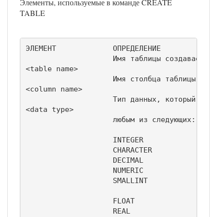
Элементы, используемые в команде CREATE
TABLE
ЭЛЕМЕНТ             ОПРЕДЕЛЕНИЕ

                    Имя таблицы создаваемой 
<table name>

                    Имя столбца таблицы.

<column name>

                    Тип данных, который може
<data type>

                    любым из следующих:

                                            
                    INTEGER

                    CHARACTER               
                    DECIMAL                 
                    NUMERIC                 
                    SMALLINT                
                                            
                    FLOAT

                    REAL                    