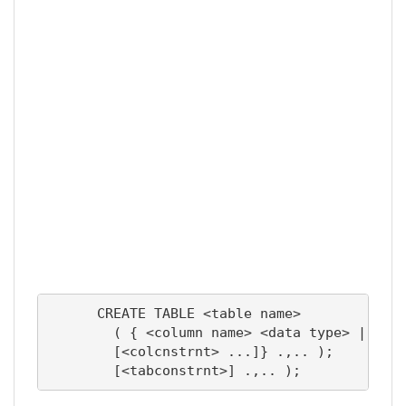
      CREATE TABLE <table name>

        ( { <column name> <data type> | <siz
        [<colcnstrnt> ...]} .,.. );

        [<tabconstrnt>] .,.. );