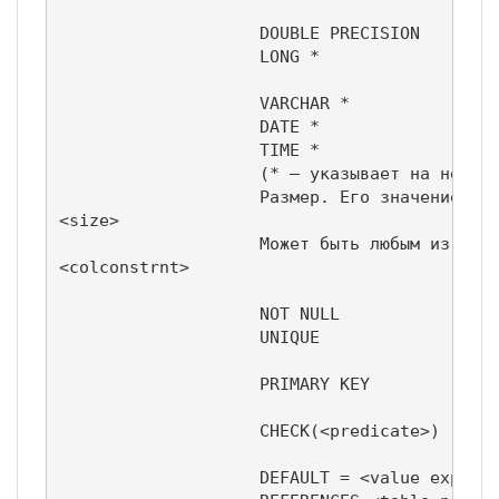
                                            
                    DOUBLE PRECISION

                    LONG *                  
                                            
                    VARCHAR *

                    DATE *                  
                    TIME *                  
                    (* — указывает на нестан
                    Размер. Его значение зав
<size>

                    Может быть любым из след
<colconstrnt>

                                            
                    NOT NULL

                    UNIQUE                  
                                            
                    PRIMARY KEY

                                            
                    CHECK(<predicate>)

                                            
                    DEFAULT = <value express