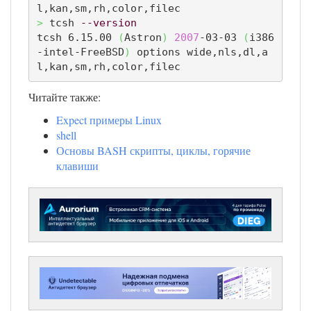
>
 tcsh 
--version
tcsh 6.15.00 
(
Astron
)
2007
-03-03 
(
i386
-intel-FreeBSD
)
 options wide,nls,dl,a
l,kan,sm,rh,color,filec
Читайте также:
Expect примеры Linux
shell
Основы BASH скрипты, циклы, горячие
клавиши