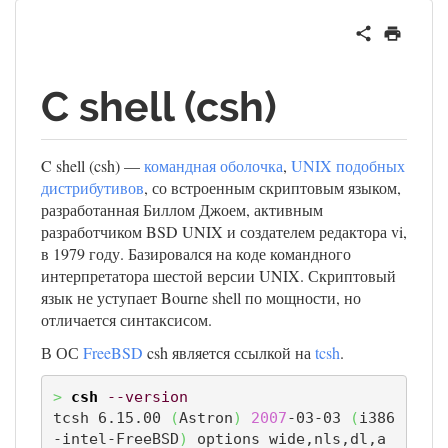
C shell (csh)
C shell (csh) —
командная оболочка
,
UNIX подобных
дистрибутивов
, со встроенным скриптовым языком,
разработанная Биллом Джоем, активным
разработчиком BSD UNIX и создателем редактора vi,
в 1979 году. Базировался на коде командного
интерпретатора шестой версии UNIX. Скриптовый
язык не уступает Bourne shell по мощности, но
отличается синтаксисом.
В ОС
FreeBSD
csh является ссылкой на
tcsh
.
>
csh
--version
tcsh 6.15.00 
(
Astron
)
2007
-03-03 
(
i386
-intel-FreeBSD
)
 options wide,nls,dl,a