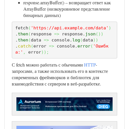
response.arrayBuffer() – возвращает ответ как
ArrayBuffer (низкоуровневое представление
бинарных данных)
fetch
(
'https://api.example.com/data'
)
.
then
(
response 
=>
 response.
json
(
)
)
.
then
(
data 
=>
 console.
log
(
data
)
)
.
catch
(
error 
=>
 console.
error
(
'Ошибк
а:'
,
 error
)
)
;
С fetch можно работать с обычными
HTTP
-
запросами, а также использовать его в контексте
современных фреймворков и библиотек для
взаимодействия с сервером в веб-разработке.