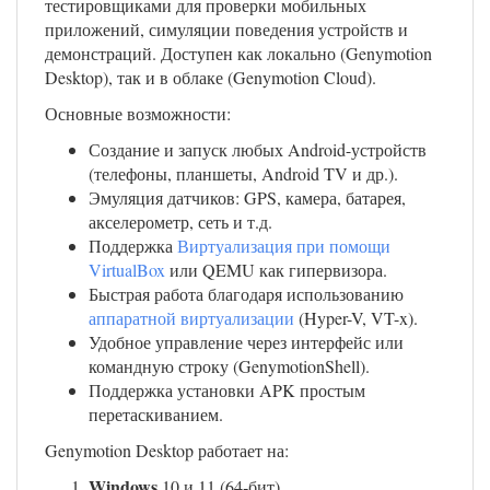
тестировщиками для проверки мобильных
приложений, симуляции поведения устройств и
демонстраций. Доступен как локально (Genymotion
Desktop), так и в облаке (Genymotion Cloud).
Основные возможности:
Создание и запуск любых Android-устройств
(телефоны, планшеты, Android TV и др.).
Эмуляция датчиков: GPS, камера, батарея,
акселерометр, сеть и т.д.​
Поддержка
Виртуализация при помощи
VirtualBox
или QEMU как гипервизора.​
Быстрая работа благодаря использованию
аппаратной виртуализации
(Hyper-V, VT-x).​
Удобное управление через интерфейс или
командную строку (GenymotionShell).
Поддержка установки APK простым
перетаскиванием.
Genymotion Desktop работает на:
Windows
10 и 11 (64‑бит)