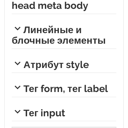
head meta body
Линейные и
блочные элементы
Атрибут style
Тег form, тег label
Тег input