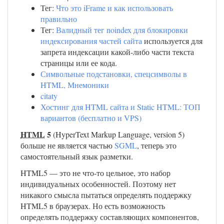
Тег:
Что это iFrame и как использовать
правильно
Тег:
Валидный тег noindex для блокировки
индексирования частей сайта
используется для
запрета индексации какой-либо части текста
страницы или ее кода.
Символьные подстановки, cпецсимволы в
HTML, Мнемоники
citaty
Хостинг для HTML сайта и Static HTML: ТОП
вариантов (бесплатно и VPS)
HTML
5
(HyperText Markup Language, version 5)
больше не является частью
SGML
, теперь это
самостоятельный язык разметки.
HTML5 — это не что-то цельное, это набор
индивидуальных особенностей. Поэтому нет
никакого смысла пытаться определять поддержку
HTML5 в браузерах. Но есть возможность
определять поддержку составляющих компонентов,