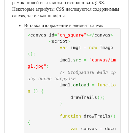
рамок, полей и т.п. можно использовать
CSS
.
Некоторые атрибуты
CSS
наследуются содержимым
canvas, такие как шрифты.
Вставка изображение в элемент canvas
<
canvas id
=
"cn_square"
></
canvas
>
<
script
>
var
 img1 
=
new
 Image
(
)
;
            img1.
src
=
"canvas/im
g1.jpg"
;
// Отобразить файл ср
азу после загрузки
            img1.
onload
=
functio
n
(
)
{
                drawTrails
(
)
;
}
function
 drawTrails
(
)
{
var
 canvas 
=
 docu