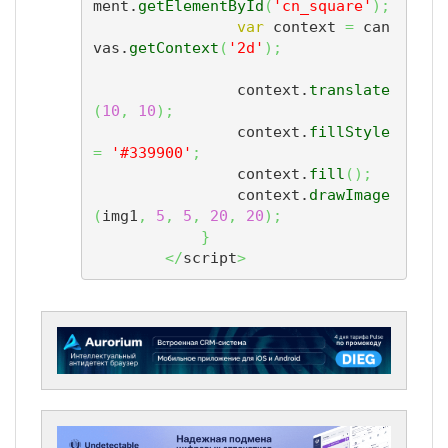
ment.
getElementById
(
'cn_square'
)
;
var
 context 
=
 can
vas.
getContext
(
'2d'
)
;
                context.
translate
(
10
,
10
)
;
                context.
fillStyle
=
'#339900'
;
                context.
fill
(
)
;
                context.
drawImage
(
img1
,
5
,
5
,
20
,
20
)
;
}
</
script
>