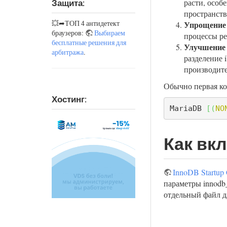
расти, особ
Защита:
пространств
💥➦ТОП 4 антидетект
Упрощение 
браузеров:
Выбираем
процессы ре
бесплатные решения для
Улучшение 
арбитража
.
разделение 
производит
Обычно первая ко
Хостинг:
MariaDB 
[
(
NO
Как вк
InnoDB Startup 
параметры innodb_f
отдельный файл д