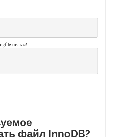
gfile нельзя!
зуемое
ать файл InnoDB?