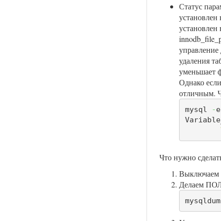
Статус пара
установлен 
установлен 
innodb_file
управление 
удаления та
уменьшает ф
Однако если
отличным. Ч
mysql 
-
e
Variable
Что нужно сделат
Выключаем 
Делаем П
mysqldum