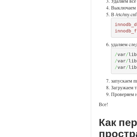
Удаляем все
Выключаем 
В /etc/my.cn
innodb_d
innodb_f
удаляем cлед
/
var
/
lib
/
var
/
lib
/
var
/
lib
запускаем m
Загружаем т
Проверяем н
Все!
Как пе
простр