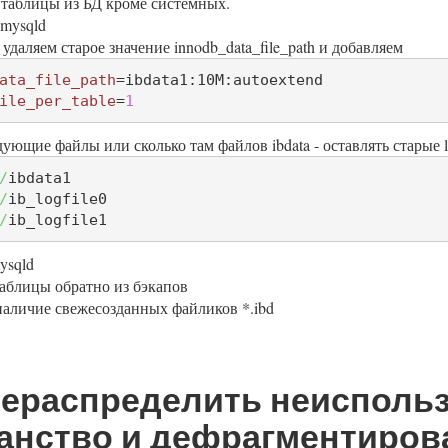
 таблицы из БД кроме системных.
mysqld
f удаляем старое значение innodb_data_file_path и добавляем
ata_file_path
ile_per_table
=
1
ующие файлы или сколько там файлов ibdata - оставлять старые lo
/
/
/
ib_logfile1
ysqld
аблицы обратно из бэкапов
аличие свежесозданных файликов *.ibd
рераспределить неисполь
анство и дефрагментиров