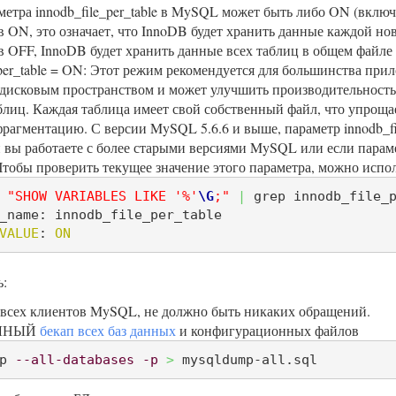
метра innodb_file_per_table в MySQL может быть либо ON (включ
в ON, это означает, что InnoDB будет хранить данные каждой нов
в OFF, InnoDB будет хранить данные всех таблиц в общем файле т
_per_table = ON: Этот режим рекомендуется для большинства при
дисковым пространством и может улучшить производительность,
блиц. Каждая таблица имеет свой собственный файл, что упроща
рагментацию. С версии MySQL 5.6.6 и выше, параметр innodb_fi
 вы работаете с более старыми версиями MySQL или если параме
тобы проверить текущее значение этого параметра, можно исп
 
"SHOW VARIABLES LIKE '%'
\G
;"
|
 grep innodb_file_
_name: innodb_file_per_table

VALUE
: 
ON
ь:
всех клиентов MySQL, не должно быть никаких обращений.
ОЛНЫЙ
бекап всех баз данных
и конфигурационных файлов
p 
--all-databases
-p
>
 mysqldump-all.sql