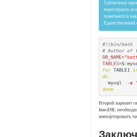
Табличные прос
перестроить его
помечаются как
Единственный с
#!/bin/bash
# Author of 
DB_NAME
=
"bat
TABLES
=$
(
mys
for
 TABLE1 
i
do
  mysql  
-e
done
Второй вариант о
InnoDB, необходим
импортировать та
Заключ