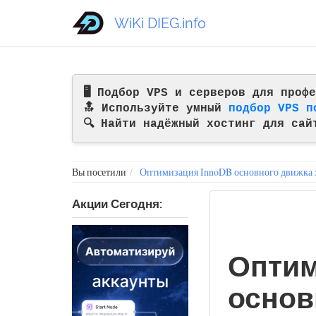
WiKi DIEG.info
🖥️ Подбор VPS и серверов для про
🔝 Используйте умный
подбор VPS п
🔍 Найти надёжный хостинг для сай
Вы посетили
Оптимизация InnoDB основного движка
Акции Сегодня:
Оптим
основ