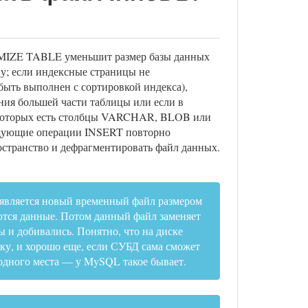
IMIZE TABLE уменьшит размер базы данных
цу; если индексные страницы не
 быть выполнен с сортировкой индекса),
ия большей части таблицы или если в
в которых есть столбцы VARCHAR, BLOB или
едующие операции INSERT повторно
остранство и дефрагментировать файл данных.
оявляется новый временный файл размером
ются данные. Потом данный файл заменяет
ы и добивались. Понятно, что на диске
ку, и хорошо еще, если СУБД сама сможет
бодного места — у MySQL такое бывает.