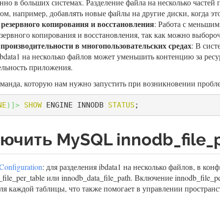
енно в больших системах. Разделение файла на несколько частей 
ом, например, добавлять новые файлы на другие диски, когда эт
резервного копирования и восстановления
: Работа с меньши
зервного копирования и восстановления, так как можно выбороч
производительности в многопользовательских средах
: В сис
ibdata1 на несколько файлов может уменьшить контенцию за рес
ельность приложения.
манда, которую нам нужно запустить при возникновении проб
NE
)
]
>
SHOW
 ENGINE INNODB 
STATUS
;
лючить MySQL innodb_file_p
Configuration
: для разделения ibdata1 на несколько файлов, в к
ile_per_table или innodb_data_file_path. Включение innodb_file_p
ля каждой таблицы, что также помогает в управлении пространс