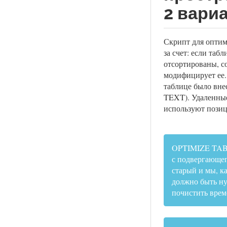
2 вари
Скрипт для опти
за счет: если та
отсортированы, с
модифицирует ее.
таблице было вне
TEXT). Удаленны
используют позиц
OPTIMIZE TABLE
с подвергающег
старый и мы, к
должно быть ну
почистить врем