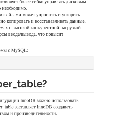
позволяет более гибко управлять дисковым
о необходимо.
ми файлами может упростить и ускорить
но копировать и восстанавливать данные.
темах с высокой конкурентной нагрузкой
урсы ввода/вывода, что повысит
лемы с MySQL:
er_table?
онфигурации InnoDB можно использовать
er_table заставляет InnoDB создавать
твом и производительности.