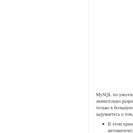
MySQL по умолчан
значительно разра
только в большую 
задумаетесь о то
В этом приме
автоматичес