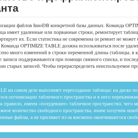
анта
мизации файлов InnoDB конкретной базы данных. Команда OPT
блица имеет удаленные или порванные строки, ремонтирует табли
ортирует их. Если статистика не современна (и ремонт не может
 Команда OPTIMIZE TABLE должна использоваться после удален
сено много изменений в строки переменной длины (таблицы, 
е записи поддерживаются при помощи связного списка, и посл
ии старых записей. Чтобы перераспределить неиспользуемое пр
 на самом деле выполняет пересоздание таблицы: на диске п
ося оптимизации табличного пространства и в него перекачива
ак правило, имеем «похудевшее» табличное пространство, чего м
жное количество свободного пространства, иначе получим ошиб
енные файлы, а не приляжет из-за внезапно окончившегося сво