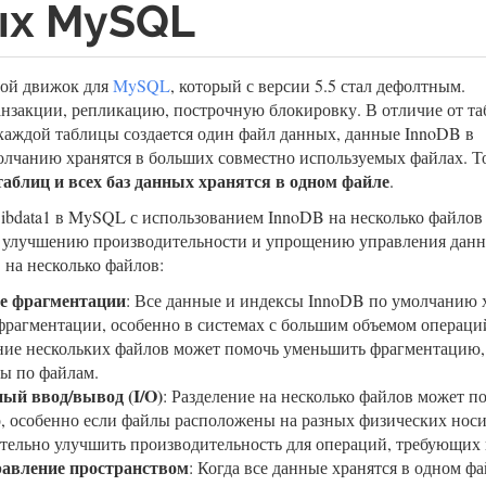
ых MySQL
ой движок для
MySQL
, который с версии 5.5 стал дефолтным.
нзакции, репликацию, построчную блокировку. В отличие от т
каждой таблицы создается один файл данных, данные InnoDB в
олчанию хранятся в больших совместно используемых файлах. То
таблиц и всех баз данных хранятся в одном файле
.
 ibdata1 в MySQL с использованием InnoDB на несколько файлов
к улучшению производительности и упрощению управления данн
1 на несколько файлов:
е фрагментации
: Все данные и индексы InnoDB по умолчанию х
фрагментации, особенно в системах с большим объемом операций
ие нескольких файлов может помочь уменьшить фрагментацию, 
ы по файлам.
ый ввод/вывод (I/O)
: Разделение на несколько файлов может 
, особенно если файлы расположены на разных физических носи
тельно улучшить производительность для операций, требующих 
авление пространством
: Когда все данные хранятся в одном фа