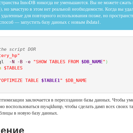
транства InnoDB никогда не уменьшаются. Вы не можете сжать ib
), но зачастую в этом нет реальной необходимости. Когда вы уд
 удаленные для повторного использования позже, но пространств
пособ — запустить базу данных с новым ibdata1.
the script DOR
tery_hp"
ql  
-N
-B
-e
"SHOW TABLES FROM 
$DB_NAME
"
)
n
$TABLES
"OPTIMIZE TABLE 
$TABLE1
"
$DB_NAME
птимизации заключается в пересоздании базы данных. Чтобы ум
о воспользоваться mysqldump, чтобы сделать дамп всех своих т
блицы в новую базу данных.
ение