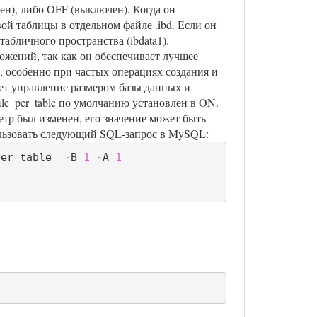
ен), либо OFF (выключен). Когда он
ой таблицы в отдельном файле .ibd. Если он
абличного пространства (ibdata1).
ложений, так как он обеспечивает лучшее
 особенно при частых операциях создания и
ет управление размером базы данных и
le_per_table по умолчанию установлен в ON.
тр был изменен, его значение может быть
ользовать следующий SQL-запрос в MySQL:
per_table  
-
B 
1
-
A 
1