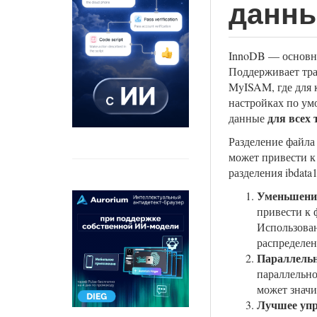
данн
InnoDB — основн
Поддерживает тра
MyISAM, где для 
настройках по ум
для всех 
данные
Разделение файла
может привести 
разделения ibdata
Уменьшени
привести к 
Использован
распределен
Параллельн
параллельно
может значи
Лучшее упр