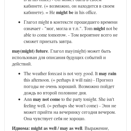
кабинете. (= возможно, он находится в своем
might be
кабинете). = He
in his office.
Глагол might в контексте прошедшего времени
might
означает - "мог, могла и т.п.". Tom
not be
able to come tomorrow. - Том вероятнее всего не
сможет приехать завтра.
may(might) future
. Глагол may(might) может быть
использован для описания будущих событий и
действий.
may rain
The weather forecast is not very good. It
this afternoon. (= perhaps it will rain) - Прогноз
погоды не очень хороший. Возможно пойдет
дождь во второй половине дня.
may not come
Ann
to the party tonight. She isn't
feeling well. (= perhaps she won't come) - Энн не
может прийти на вечеринку сегодня вечером.
Она чувствует себя не хорошо.
Идиома: might as well / may as well
. Выражение,