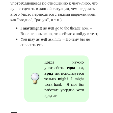
употребляющееся по отношению к чему-либо, что
лучше сделать в данной ситуации, чем не делать
этого (часто переводится с такими выражениями,
как "заодно", "раз уж", и т.п.)
may(might) as well
I
go to the theatre now. –
Вполне возможно, что сейчас я пойду в театр.
may as well
You
ask him. – Почему бы не
спросить его.
Когда нужно
едва ли,
употребить
вряд ли
используется
might
только
. I might
work hard. - Я мог бы
работать усердно, хотя
вряд ли.