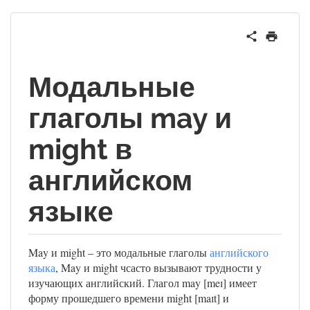
Модальные
глаголы may и
might в
английском
языке
May и might – это модальные глаголы
английского
языка
, May и might чсасто вызывают трудности у
изучающих английский. Глагол may [meɪ] имеет
форму прошедшего времени might [maɪt] и