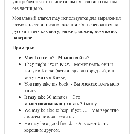
употребляется с инфинитивом смыслового глагола
без частицы to.
Модальный глагол may используется для выражения
возможности и предположения. Он переводится на
могу, может, можно, возможно,
русский язык как
наверное
.
Примеры:
May
Можно
I come in? -
войти?
They
might
live in Kiev. -
Может быть
, они и
живут в Киеве (хотя и едва ли (вряд ли); они
могут жить в Киеве).
may
можете
You
take my book. - Вы
взять мою
книгу.
may
It
take 30 minutes. - Это
может(=возможно)
занять 30 минут.
We may be able to help, if you … - Мы вероятно
сможем помочь, если вы …
He may be a good friend. - Он может быть
хорошим другом.