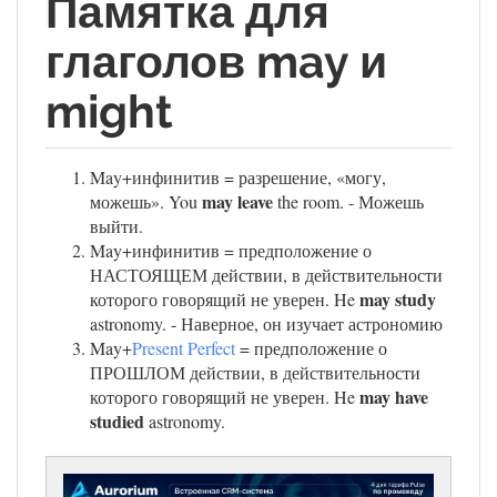
Памятка для
глаголов may и
might
May+инфинитив = разрешение, «могу,
may leave
можешь». You
the room. - Можешь
выйти.
May+инфинитив = предположение о
НАСТОЯЩЕМ действии, в действительности
may study
которого говорящий не уверен. He
astronomy. - Наверное, он изучает астрономию
May+
Present Perfect
= предположение о
ПРОШЛОМ действии, в действительности
may have
которого говорящий не уверен. He
studied
astronomy.