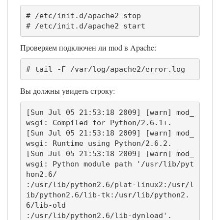
# /etc/init.d/apache2 stop

# /etc/init.d/apache2 start
Проверяем подключен ли mod в Apache:
# tail -F /var/log/apache2/error.log
Вы должны увидеть строку:
[Sun Jul 05 21:53:18 2009] [warn] mod_
wsgi: Compiled for Python/2.6.1+.

[Sun Jul 05 21:53:18 2009] [warn] mod_
wsgi: Runtime using Python/2.6.2.

[Sun Jul 05 21:53:18 2009] [warn] mod_
wsgi: Python module path '/usr/lib/pyt
hon2.6/

:/usr/lib/python2.6/plat-linux2:/usr/l
ib/python2.6/lib-tk:/usr/lib/python2.
6/lib-old

:/usr/lib/python2.6/lib-dynload'.
