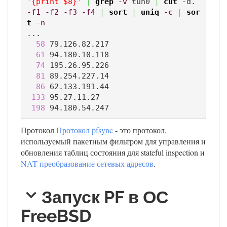
'{print $8}'
|
grep
-v
 tun0 
|
cut
 -d. 
-f1
-f2
-f3
-f4
|
sort
|
uniq
-c
|
sor
t
-n
...

58
 79.126.82.217

61
 94.180.10.118

74
 195.26.95.226

81
 89.254.227.14

86
 62.133.191.44

133
 95.27.11.27

198
 94.180.54.247
Протокол
Протокол pfsync
- это протокол,
используемый пакетным фильтром для управления и
обновления таблиц состояния для stateful inspection и
NAT преобразование сетевых адресов
.
Запуск PF в ОС
FreeBSD