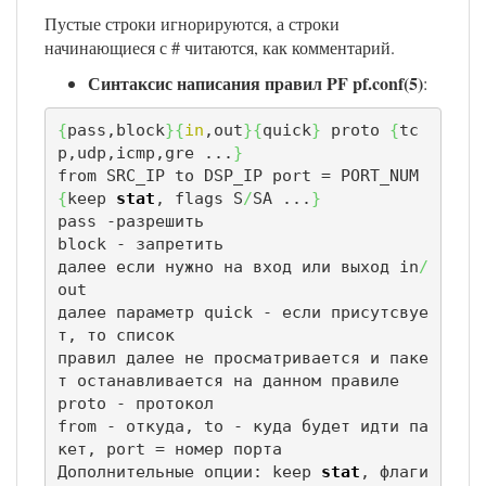
Пустые строки игнорируются, а строки
начинающиеся с # читаются, как комментарий.
Синтаксис написания правил PF pf.conf(5)
:
{
pass,block
}
{
in
,out
}
{
quick
}
 proto 
{
tc
p,udp,icmp,gre ...
}
from SRC_IP to DSP_IP port = PORT_NUM 
{
keep 
stat
, flags S
/
SA ...
}
pass -разрешить

block - запретить

далее если нужно на вход или выход in
/
out

далее параметр quick - если присутсвуе
т, то список 

правил далее не просматривается и паке
т останавливается на данном правиле

proto - протокол

from - откуда, to - куда будет идти па
кет, port = номер порта

Дополнительные опции: keep 
stat
, флаги 