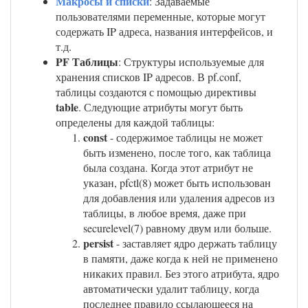
Макросы и списки
: Задаваемые
пользователями переменные, которые могут
содержать IP адреса, названия интерфейсов, и
т.д.
PF Таблицы
: Структуры используемые для
хранения списков IP адресов. В pf.conf,
таблицы создаются с помощью директивы
table
. Следующие атрибуты могут быть
определены для каждой таблицы:
const
- содержимое таблицы не может
быть изменено, после того, как таблица
была создана. Когда этот атрибут не
указан, pfctl(8) может быть использован
для добавления или удаления адресов из
таблицы, в любое время, даже при
securelevel(7) равному двум или больше.
persist
- заставляет ядро держать таблицу
в памяти, даже когда к ней не применено
никаких правил. Без этого атрибута, ядро
автоматически удалит таблицу, когда
последнее правило ссылающееся на