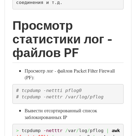
соединения и т.д.
Просмотр
статистики лог -
файлов PF
Просмотр лог - файлов Packet Filter Firewall
(PF):
# tcpdump -nettti pflog0
# tcpdump -netttr /var/log/pflog
Вывести отсортированный список
заблокированных IP
>
 tcpdump 
-netttr
/
var
/
log
/
pflog 
|
awk