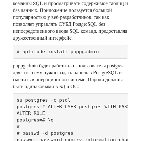
команды SQL и просматривать содержимое таблиц и
баз данных. Приложение пользуется большой
популярностью у веб-разработчиков, так как
позволяет управлять СУБД PostgreSQL без
непосредственного ввода SQL команд, предоставляя
дружественный интерфейс.
# aptitude install phppgadmin
phppgadmin будет работать от пользователя postgres,
для этого ему нужно задать пароль в PostgreSQL и
сменить в операционной системе. Пароли должны
быть одинаковыми в БД и ОС.
su postgres -c psql

postgres=# ALTER USER postgres WITH PASSWORD
ALTER ROLE

postgres=# \q

# 

# passwd -d postgres

passwd: password expiry information changed.