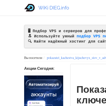
WiKi DIEG.info
🖥️ Подбор VPS и серверов для про
🔝 Используйте умный
подбор VPS п
🔍 Найти надёжный хостинг для сай
Вы посетили
pokazatel_kachestva_kljuchevyx_slov_v_ad
Акции Сегодня:
Показ
ключе