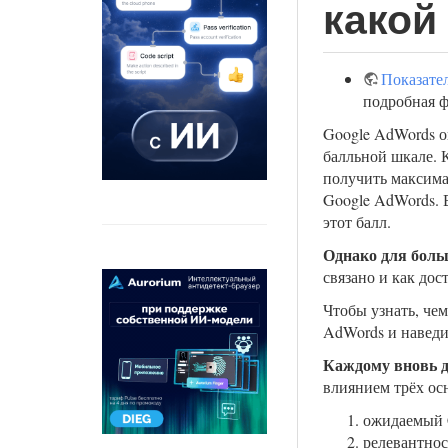
какой
Показате
подробная ф
Google AdWords о
балльной шкале. К
получить максима
Google AdWords. В
этот балл.
Однако для больш
связано и как дос
Чтобы узнать, чем
AdWords и наведи
Каждому вновь д
влиянием трёх ос
ожидаемый 
релевантнос