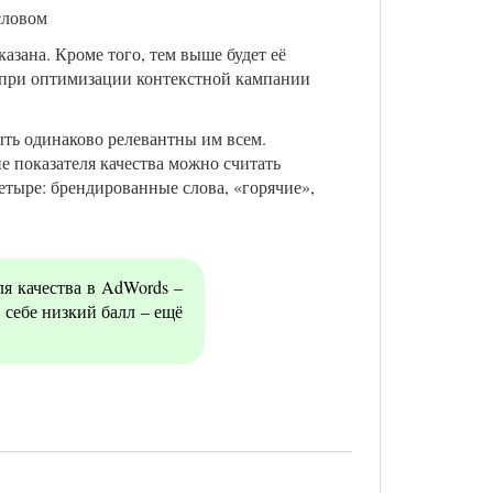
словом
казана. Кроме того, тем выше будет её
у при оптимизации контекстной кампании
ыть одинаково релевантны им всем.
ие показателя качества можно считать
етыре: брендированные слова, «горячие»,
ля качества в AdWords –
 себе низкий балл – ещё