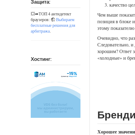
Защита:
качество це
💥➦ТОП 4 антидетект
Чем выше показате
браузеров:
Выбираем
позиция в блоке 
бесплатные решения для
этому показателю
арбитража
.
Очевидно, что ра
Следовательно, и 
хорошим? Ответ з
«холодные» и бре
Хостинг:
Бренди
Хорошее значение