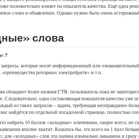
тоже положительно влияет на показатель качества. Ещё одна ре
чевое слово в объявлении. Однако нужно быть очень осторожным
ные» слова
е: 7
е запросы, которые носят информационный или ознакомительный 
, «преимущества роторных электробритв» и т.п.
ва обладают более низким CTR: пользователь пока не заинтересо
. Следовательно, одна составляющая показателя качества уже ог
аждый из таких запросов – задача, требующая неоправданно боль
 у вас найдётся по отдельной посадочной странице, полностью с
 что набрать 10 баллов «холодные» ключевики, скорее всего, не с
кампании вполне хватит. Казалось бы, это всего на 1 балл боль
о: для «холодных» слов эта оценка изначально завышена и сразу 