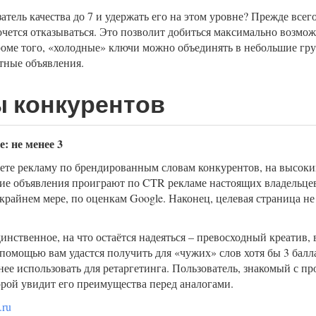
затель качества до 7 и удержать его на этом уровне? Прежде вс
хочется отказываться. Это позволит добиться максимально возм
роме того, «холодные» ключи можно объединять в небольшие гру
нтные объявления.
 конкурентов
: не менее 3
ете рекламу по брендированным словам конкурентов, на высокий
кие объявления проиграют по CTR рекламе настоящих владельцев
 крайнем мере, по оценкам Google. Наконец, целевая страница н
динственное, на что остаётся надеяться – превосходный креатив
 помощью вам удастся получить для «чужих» слов хотя бы 3 балл
ее использовать для ретаргетинга. Пользователь, знакомый с пр
торой увидит его преимущества перед аналогами.
.ru