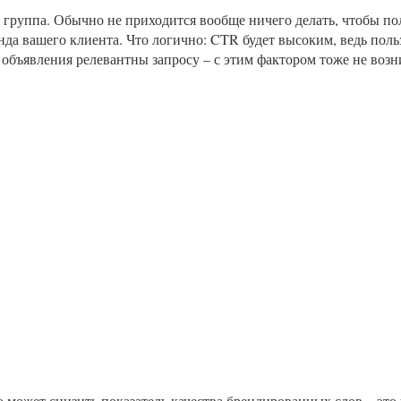
я группа. Обычно не приходится вообще ничего делать, чтобы по
да вашего клиента. Что логично: CTR будет высоким, ведь поль
 объявления релевантны запросу – с этим фактором тоже не возн
о может снизить показатель качества брендированных слов – это