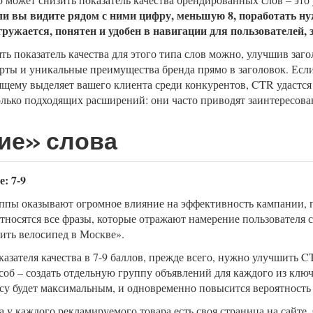
ли вы видите рядом с ними цифру, меньшую 8, поработать нуж
гружается, понятен и удобен в навигации для пользователей,
ть показатель качества для этого типа слов можно, улучшив заг
рты и уникальные преимущества бренда прямо в заголовок. Если
оящему выделяет вашего клиента среди конкурентов, CTR удастс
лько подходящих расширений: они часто приводят заинтересова
ие» слова
: 7-9
уппы оказывают огромное влияние на эффективность кампании, п
тносятся все фразы, которые отражают намерение пользователя с
ить велосипед в Москве».
казателя качества в 7-9 баллов, прежде всего, нужно улучшить 
об – создать отдельную группу объявлений для каждого из ключ
су будет максимальным, и одновременно повысится вероятность 
а у каждого рекламируемого товара есть своя страница на сайт