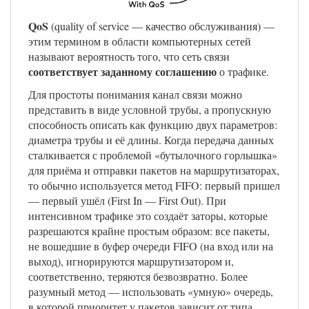
QoS
(quality of service — качество обслуживания) —
этим термином в области компьютерных сетей
называют вероятность того, что сеть связи
соответствует заданному соглашению
о трафике.
Для простоты понимания канал связи можно
представить в виде условной трубы, а пропускную
способность описать как функцию двух параметров:
диаметра трубы и её длины. Когда передача данных
сталкивается с проблемой «бутылочного горлышка»
для приёма и отправки пакетов на маршрутизаторах,
то обычно используется метод FIFO: первый пришел
— первый ушёл (First In — First Out). При
интенсивном трафике это создаёт заторы, которые
разрешаются крайне простым образом: все пакеты,
не вошедшие в буфер очереди FIFO (на вход или на
выход), игнорируются маршрутизатором и,
соответственно, теряются безвозвратно. Более
разумный метод — использовать «умную» очередь,
в которой приоритет у пакетов зависит от типа