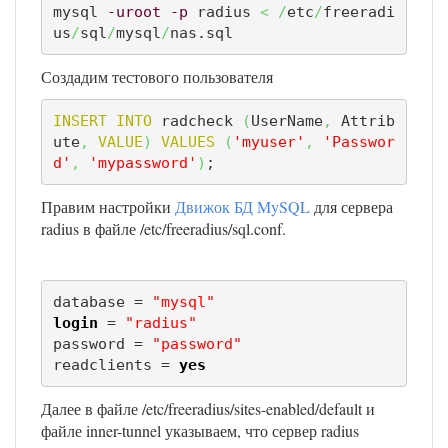
mysql 
-uroot
-p
 radius 
<
/
etc
/
freeradi
us
/
sql
/
mysql
/
nas.sql
Создадим тестового пользователя
INSERT
INTO
 radcheck 
(
UserName
,
 Attrib
ute
,
VALUE
)
VALUES
(
'myuser'
,
'Passwor
d'
,
'mypassword'
)
;
Правим настройки
Движок БД MySQL
для сервера
radius в файле /etc/freeradius/sql.conf.
database = 
"mysql"
login
 = 
"radius"
password = 
"password"
readclients = 
yes
Далее в файле /etc/freeradius/sites-enabled/default и
файле inner-tunnel указываем, что сервер radius