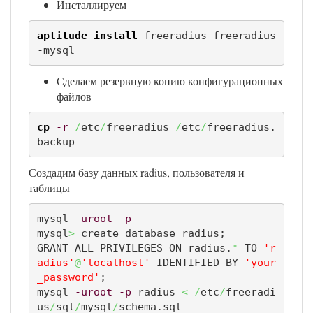
Инсталлируем
aptitude install
 freeradius freeradius
-mysql
Сделаем резервную копию конфигурационных
файлов
cp
-r
/
etc
/
freeradius 
/
etc
/
freeradius.
backup
Создадим базу данных radius, пользователя и
таблицы
mysql 
-uroot
-p
mysql
>
 create database radius;

GRANT ALL PRIVILEGES ON radius.
*
 TO 
'r
adius'
@
'localhost'
 IDENTIFIED BY 
'your
_password'
;

mysql 
-uroot
-p
 radius 
<
/
etc
/
freeradi
us
/
sql
/
mysql
/
schema.sql
