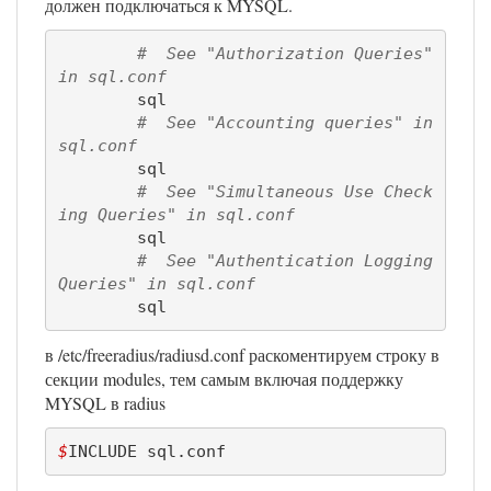
должен подключаться к MYSQL.
#  See "Authorization Queries" 
in sql.conf
        sql

#  See "Accounting queries" in 
sql.conf
        sql

#  See "Simultaneous Use Check
ing Queries" in sql.conf
        sql

#  See "Authentication Logging 
Queries" in sql.conf
        sql
в /etc/freeradius/radiusd.conf раскоментируем строку в
секции modules, тем самым включая поддержку
MYSQL в radius
$
INCLUDE sql.conf