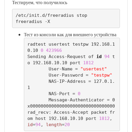
Тестируем, что получилось
/etc/init.d/freeradius stop

freeradius -X
Тест из консоли как для внешнего устройства
radtest usertest testpw 192.168.1
0.10 
0
423966
Sending Access-Request of 
id
94
 t
o 192.168.10.10 port 
1812
	User-Name = 
"usertest"
	User-Password = 
"testpw"
	NAS-IP-Address = 127.0.1.
1

	NAS-Port = 
0
	Message-Authenticator = 0
x00000000000000000000000000000000

rad_recv: Access-Accept packet fr
om host 192.168.10.10 port 
1812
, 
id
=
94
, 
length
=
20