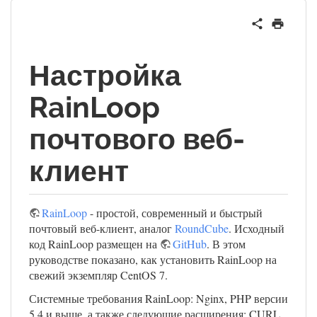
Настройка
RainLoop
почтового веб-
клиент
RainLoop
- простой, современный и быстрый
почтовый веб-клиент, аналог
RoundCube
. Исходный
код RainLoop размещен на
GitHub
. В этом
руководстве показано, как установить RainLoop на
свежий экземпляр CentOS 7.
Системные требования RainLoop: Nginx, PHP версии
5.4 и выше, а также следующие расширения: CURL,