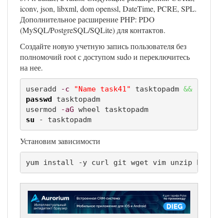
iconv, json, libxml, dom openssl, DateTime, PCRE, SPL.
Дополнительное расширение PHP: PDO
(MySQL/PostgreSQL/SQLite) для контактов.
Создайте новую учетную запись пользователя без
полномочий root с доступом sudo и переключитесь
на нее.
useradd 
-c
"Name task41"
 tasktopadm 
&&
passwd
 tasktopadm

usermod 
-aG
su
 - tasktopadm
Установим зависимости
yum install -y curl git wget vim unzip bash