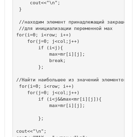
     cout<<"\n";

 }

 //находим элемент принадлежащий закрашенной
 //для инициализации переменной мах

for(i=0; i<row; i++)

    for(j=0; j<col;j++)

        if (i<j){

            max=mr[i][j];

            break;

        };

//Найти наибольшее из значений элементов, ра
 for(i=0; i<row; i++)

    for(j=0; j<col;j++)

        if (i<j&&max<mr[i][j]){

            max=mr[i][j];

        };

cout<<"\n";
