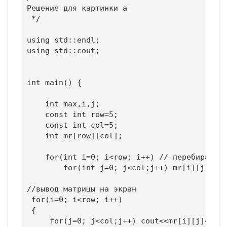
Решение для картинки а

 */

using std::endl;

using std::cout;

int main() {

    int max,i,j;

    const int row=5;

    const int col=5;

    int mr[row][col];

    for(int i=0; i<row; i++) // перебираем о
	for(int j=0; j<col;j++) mr[i][j]=rand()%200; // инициализация элементов значениями в диапазоне от 0 до 5

//вывод матрицы на экран

 for(i=0; i<row; i++)

 {

     for(j=0; j<col;j++) cout<<mr[i][j]<<"\t