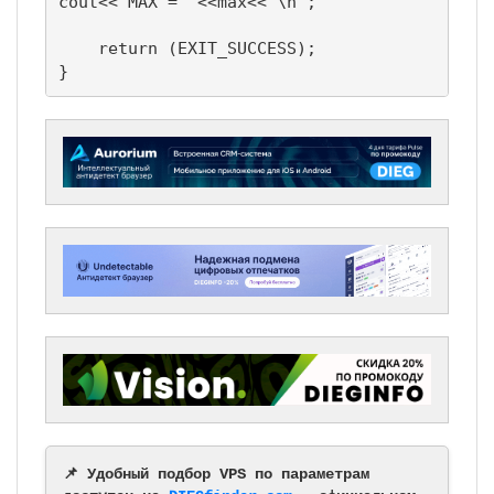
cout<<"MAX = "<<max<<"\n";

    return (EXIT_SUCCESS);

}
📌 Удобный подбор VPS по параметрам