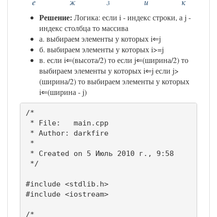
Решение:
Логика: если i - индекс строки, а j -
индекс столбца то массива
а. выбираем элементы у которых i⇐j
б. выбираем элементы у которых i>=j
в. если i⇐(высота/2) то если j⇐(ширина/2) то
выбираем элементы у которых i⇐j если j>
(ширина/2) то выбираем элементы у которых
i⇐(ширина - j)
/* 

 * File:   main.cpp

 * Author: darkfire

 *

 * Created on 5 Июль 2010 г., 9:58

 */

#include <stdlib.h>

#include <iostream>

/*
