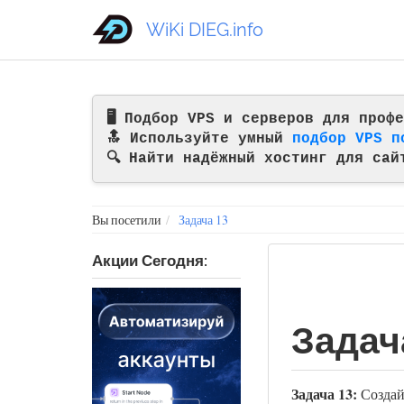
WiKi DIEG.info
🖥️ Подбор VPS и серверов для про
🔝 Используйте умный
подбор VPS п
🔍 Найти надёжный хостинг для сай
Вы посетили
Задача 13
Акции Сегодня:
Задач
Задача 13:
Создайт