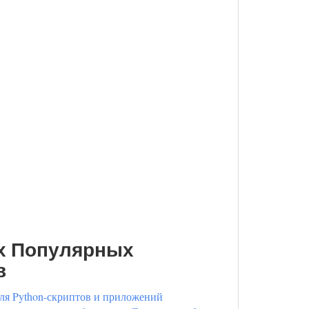
х Популярных
в
ля Python-скриптов и приложений