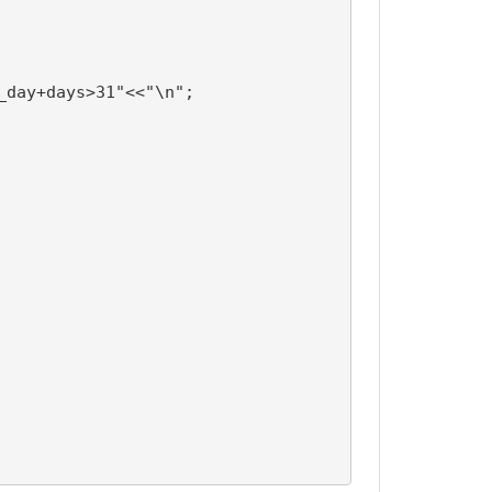
day+days>31"<<"\n";
