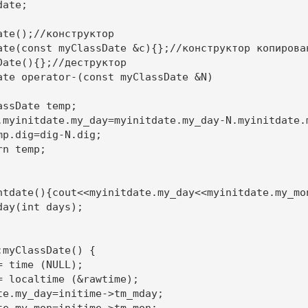
ate;

te();//конструктор

ate(const myClassDate &c){};//конструктор копирован
Date(){};//деструктор

ate operator-(const myClassDate &N)

.myinitdate.my_day=myinitdate.my_day-N.myinitdate.m
ntdate(){cout<<myinitdate.my_day<<myinitdate.my_mon
ay(int days);

myClassDate() {

 time (NULL);

= localtime (&rawtime);

te.my_day=initime->tm_mday;

te.my_mon=initime->tm_mon;
