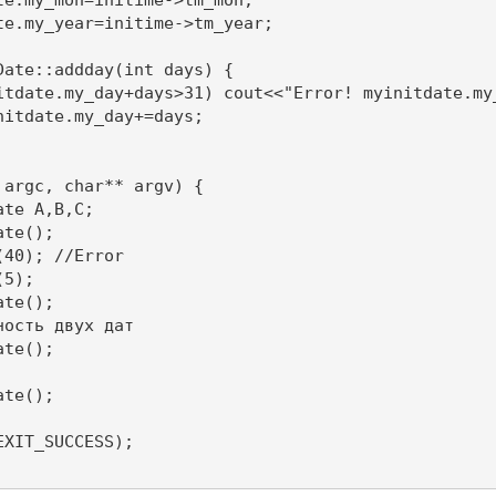
te.my_year=initime->tm_year;

Date::addday(int days) {

itdate.my_day+days>31) cout<<"Error! myinitdate.my_
nitdate.my_day+=days;

 argc, char** argv) {

te A,B,C;

te();

40); //Error

5);

te();

ость двух дат

te();

te();

XIT_SUCCESS);
