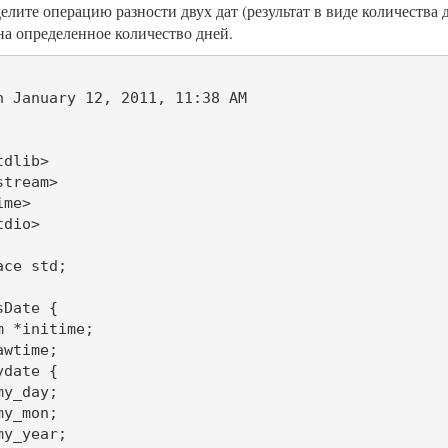
елите операцию разности двух дат (результат в виде количества
на определенное количество дней.
n January 12, 2011, 11:38 AM

dlib>

tream>

me>

dio>

ce std;

Date {

 *initime;

wtime;

date {

y_day;

y_mon;

y_year;
