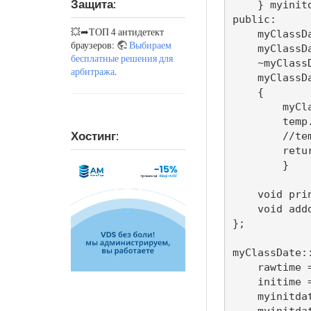
Защита:
    } myinitd
public:

💥➦ТОП 4 антидетект
    myClassDa
браузеров:
Выбираем
    myClassD
бесплатные решения для
    ~myClass
арбитража
.
    myClassD
    {

	myClassDate temp;

        temp
Хостинг:
	//temp.dig=dig-N.dig;

	return temp;

	}

    void pri
    void addd
};

myClassDate::
    rawtime =
    initime 
    myinitda
    myinitda