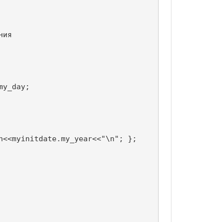
ия

y_day;

<<myinitdate.my_year<<"\n"; };
