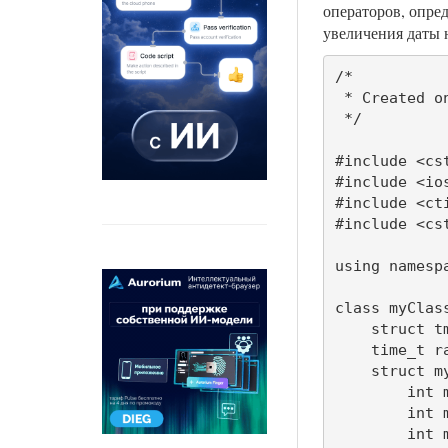
операторов, опред
увеличения даты 
/* 

 * Created o
 */

#include <cst
#include <ios
#include <cti
#include <cst
using namespa
class myClass
    struct tm
    time_t ra
    struct my
        int m
        int m
        int m