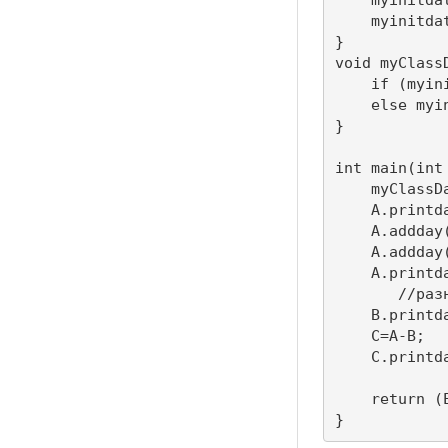
    myinitda
}

void myClass
    if (myin
    else myi
}

int main(int
    myClassDa
    A.printda
    A.addday(
    A.addday(
    A.printda
       //разн
    B.printda
    C=A-B;

    C.printda
    return (E
}