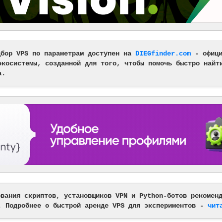
дбор VPS по параметрам доступен на
DIEGfinder.com
- офици
экосистемы, созданной для того, чтобы помочь быстро найт
а.
ования скриптов, установщиков VPN и Python-ботов рекомен
. Подробнее о быстрой аренде VPS для экспериментов -
чит