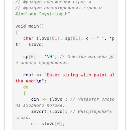
// функцию соединения строк и 
// функцию инвертирования строк.ы
#include "mystring.h" 
void
 main
(
)
{
char
 slovo
[
81
]
, sp
[
81
]
, c 
=
' '
, 
*
p
tr 
=
 slovo
;
   sp
[
0
]
=
'
\0
'
;
// Очистка массива дл
я нового предложения.
cout
<<
"Enter string with point of 
the end:
\n
"
;
do
{
cin
>>
 slovo 
;
// Читается слово 
из входного потока.
      invert
(
slovo
)
;
// Инвертировать 
слово.
      c 
=
 slovo
[
0
]
;