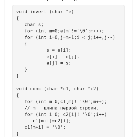
void invert (char *e)

{

   char s;

   for (int m=0;e[m]!='\0';m++);

   for (int i=0,j=m-1;i < j;i++,j--)

   { 

	   s = e[i];

	   e[i] = e[j];

	   e[j] = s; 

   }

}

void conc (char *c1, char *c2)

{

   for (int m=0;c1[m]!='\0';m++);

   // m - длина первой строки.

   for (int i=0; c2[i]!='\0';i++)

      c1[m+i]=c2[i];

   c1[m+i] = '\0';

}