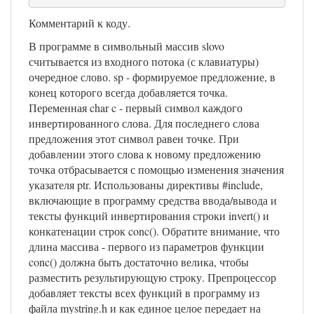
Комментарий к коду.
В программе в символьный массив slovo
считывается из входного потока (с клавиатуры)
очередное слово. sp - формируемое предложение, в
конец которого всегда добавляется точка.
Переменная char c - первый символ каждого
инвертированного слова. Для последнего слова
предложения этот символ равен точке. При
добавлении этого слова к новому предложению
точка отбрасывается с помощью изменения значения
указателя ptr. Использованы директивы #include,
включающие в программу средства ввода/вывода и
тексты функций инвертирования строки invert() и
конкатенации строк conc(). Обратите внимание, что
длина массива - первого из параметров функции
conc() должна быть достаточно велика, чтобы
разместить результирующую строку. Препроцессор
добавляет тексты всех функций в программу из
файла mystring.h и как единое целое передает на