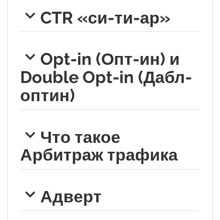
CTR «си-ти-ар»
Opt-in (Опт-ин) и
Double Opt-in (Дабл-
оптин)
Что такое
Арбитраж трафика
Адверт