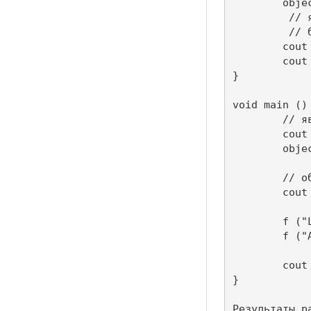
     	object_ s(str); 

	 // явное обращение к статическому полю

	 // без указания объекта

     	cout <<"Count of objects - " <<object_::num_obj<<".\n"; 

     	cout <<"Worked function f()" <<".\n";

} 

void main () 
	// явное обращение к статическому полю

     	cout <<"Now, count of objects " <<object_::num_obj<<".\n";

	object_ M ("Object in main ()."); 

	// обращение к статическому полю через объект

     	cout <<"Now, count of objects" << M.num_obj <<".\n";

	f ("Local object."); 

        f ("
     	cout << "Before finish main() count of objects - " <<object_::num_obj<<".\n";

} 

Результаты ра