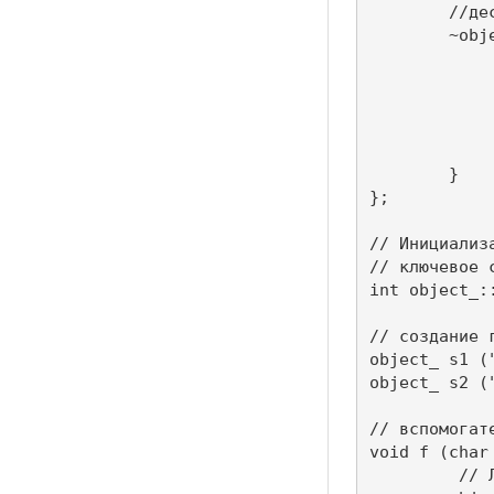
	//деструктор

    	~object_ (){ 

		cout <<"Destroy " << str <<
		delete st
		// уменьшаем значение сч
		num_obj -
    	} 

}; 

// Инициализ
// ключевое с
int object_::
// создание г
object_ s1 (
object_ s2 (
// вспомогате
void f (char 
	 // Локальный объект
