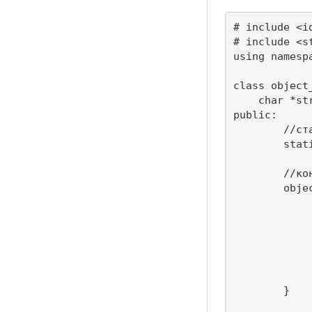
# include <io
# include <st
using namespa
class object_
    char *str
public:

	//статическое поле класса

	static int num_obj;

	//конструктор

    	object_ (char *s){

        	str = new char [strlen (s) + 1]; 

		strcpy ( str, s
		cout <<"Create " << str 
		// увеличиваем значение сч
		num_obj ++
    	} 
