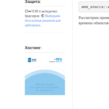
Защита:
имя_класса::
💥➦ТОП 4 антидетект
браузеров:
Выбираем
Рассмотрим приме
бесплатные решения для
времени объектов 
арбитража
.
Хостинг: