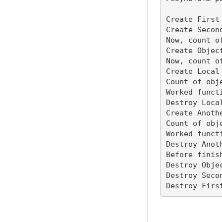
Create First 
Create Second
Now, count of
Create Object
Now, count of
Create Local 
Count of obje
Worked functi
Destroy Local
Create Anothe
Count of obje
Worked functi
Destroy Anoth
Before finis
Destroy Objec
Destroy Secon
Destroy Firs