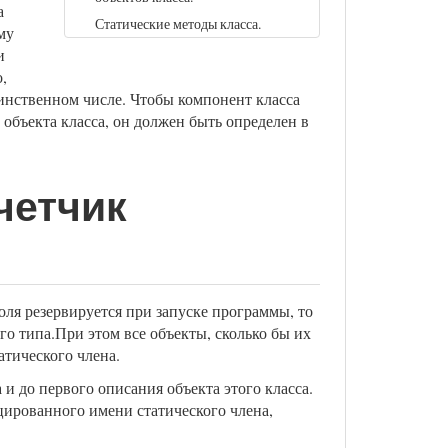
а
Статические методы класса.
му
и
,
динственном числе. Чтобы компонент класса
объекта класса, он должен быть определен в
четчик
поля резервируется при запуске программы, то
го типа.При этом все объекты, сколько бы их
атического члена.
и до первого описания объекта этого класса.
ированного имени статического члена,