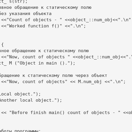
{ 

Another local object."); 

боты программы:
