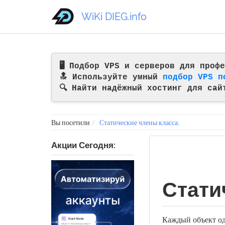
WiKi DIEG.info
🖥️ Подбор VPS и серверов для про
🔝 Используйте умный
подбор VPS п
🔍 Найти надёжный хостинг для сай
Вы посетили
Статические члены класса.
Акции Сегодня:
Стати
Каждый объект од