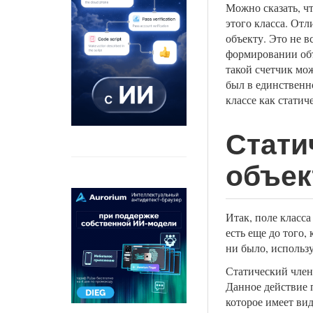
Можно сказать, ч
этого класса. Отл
объекту. Это не в
формировании объ
такой счетчик мо
был в единственн
классе как статиче
Стати
объек
Итак, поле класса
есть еще до того,
ни было, использ
Статический член
Данное действие 
которое имеет вид