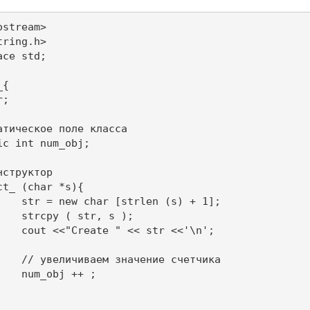
stream>

ring.h>

ce std;

{ 

;

 ); 

<<'\n';

етчика 

 ; 
