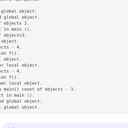
global object.

 global object.

 objects 2.

 in main ().

 objects3.

object.

cts - 4.

on f().

 object.

r local object.

cts - 4.

on f().

er local object.

h main() count of objects - 3.

t in main ().

d global object.

t global object.