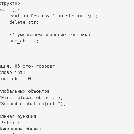
 '\n'; 

r;

етчика 

-; 

ация. Об этом говорит

лово int! 

num_obj = 0; 

лобальных объектов

"First global object."); 

"Second global object."); 

льная функция

*str) { 
