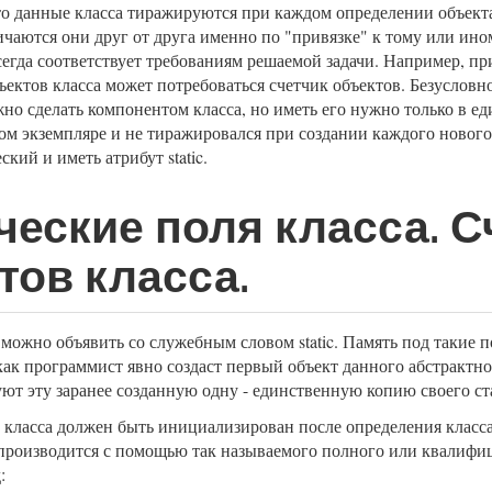
то данные класса тиражируются при каждом определении объект
ичаются они друг от друга именно по "привязке" к тому или ино
сегда соответствует требованиям решаемой задачи. Например, пр
ектов класса может потребоваться счетчик объектов. Безусловно
жно сделать компонентом класса, но иметь его нужно только в е
ом экземпляре и не тиражировался при создании каждого нового 
ский и иметь атрибут static.
ческие поля класса. С
тов класса.
 можно объявить со служебным словом static. Память под такие 
 как программист явно создаст первый объект данного абстрактно
уют эту заранее созданную одну - единственную копию своего ст
 класса должен быть инициализирован после определения класса 
производится с помощью так называемого полного или квалифиц
: