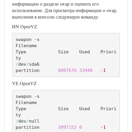
информацию о разделе swap и оценить его
использование. Для просмотра информации о swap,
выполним в консоли следующую команду:
HN OpenVZ
swapon 
-s
Filename				
Type		Size	Used	Priori
/
dev
/
sda6                               
partition	
8007676
33948
-1
VE OpenVZ
swapon 
-s
Filename				
Type		Size	Used	Priori
/
dev
/
null                               
partition	
2097152
0
-1