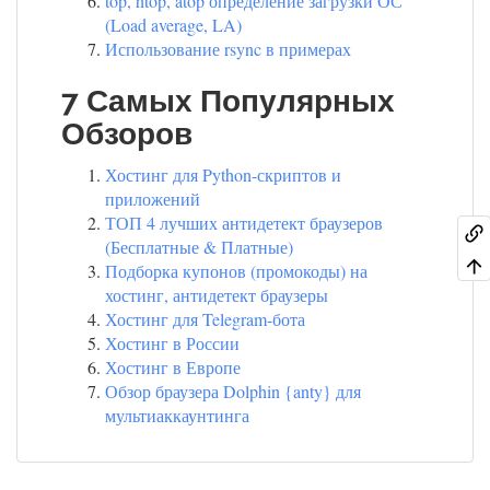
top, htop, atop определение загрузки ОС
(Load average, LA)
Использование rsync в примерах
7 Самых Популярных
Обзоров
Хостинг для Python-скриптов и
приложений
ТОП 4 лучших антидетект браузеров
(Бесплатные & Платные)
Подборка купонов (промокоды) на
хостинг, антидетект браузеры
Хостинг для Telegram-бота
Хостинг в России
Хостинг в Европе
Обзор браузера Dolphin {anty} для
мультиаккаунтинга