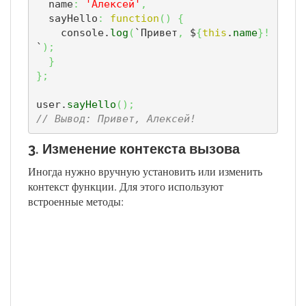
  name
:
'Алексей'
,
  sayHello
:
function
(
)
{
    console.
log
(
`Привет
,
 $
{
this
.
name
}
!
`
)
;
}
}
;
user.
sayHello
(
)
;
// Вывод: Привет, Алексей!
3. Изменение контекста вызова
Иногда нужно вручную установить или изменить
контекст функции. Для этого используют
встроенные методы: