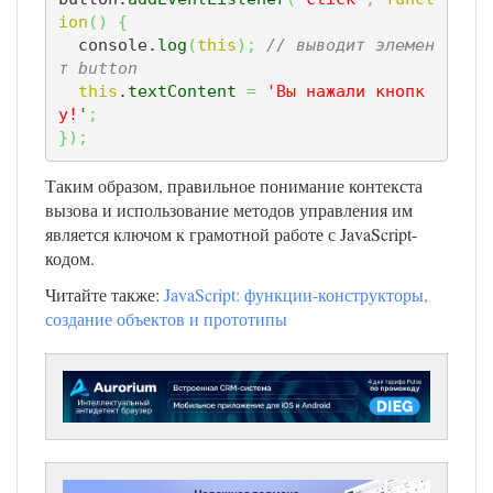
ion
(
)
{
  console.
log
(
this
)
;
// выводит элемен
т button
this
.
textContent
=
'Вы нажали кнопк
у!'
;
}
)
;
Таким образом, правильное понимание контекста
вызова и использование методов управления им
является ключом к грамотной работе с JavaScript-
кодом.
Читайте также:
JavaScript: функции-конструкторы,
создание объектов и прототипы