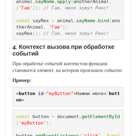
animal.
sayName
.
apply
(
anotherAnimal
,
[
'Гав'
]
)
;
// Гав, меня зовут Рекс!
const
 sayRex 
=
 animal.
sayName
.
bind
(
ano
therAnimal
,
'Гав'
)
;
sayRex
(
)
;
// Гав, меня зовут Рекс!
4. Контекст вызова при обработке
событий
При обработке событий контекстом функции
становится элемент, на котором произошло событие.
Пример:
<
button
id
=
"myButton"
>
Нажми меня
<
/
butt
on
>
const
 button 
=
 document.
getElementById
(
'myButton'
)
;
button.
addEventListener
(
'click'
,
funct