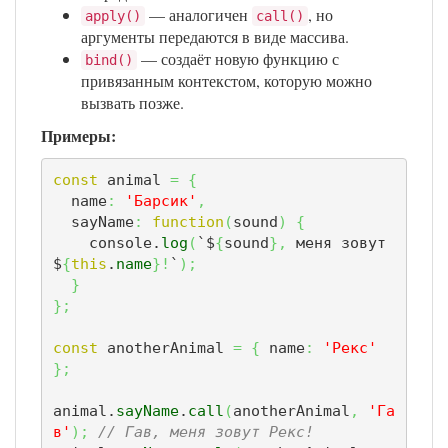
— аналогичен
, но
apply()
call()
аргументы передаются в виде массива.
— создаёт новую функцию с
bind()
привязанным контекстом, которую можно
вызвать позже.
Примеры:
const
 animal 
=
{
  name
:
'Барсик'
,
  sayName
:
function
(
sound
)
{
    console.
log
(
`$
{
sound
}
,
 меня зовут 
$
{
this
.
name
}
!
`
)
;
}
}
;
const
 anotherAnimal 
=
{
 name
:
'Рекс'
}
;
animal.
sayName
.
call
(
anotherAnimal
,
'Га
в'
)
;
// Гав, меня зовут Рекс!