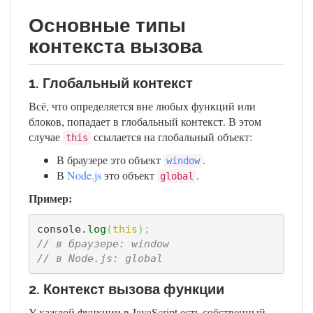
Основные типы
контекста вызова
1. Глобальный контекст
Всё, что определяется вне любых функций или
блоков, попадает в глобальный контекст. В этом
случае
ссылается на глобальный объект:
this
В браузере это объект
.
window
В
Node.js
это объект
.
global
Пример:
console.
log
(
this
)
;
// в браузере: window
// в Node.js: global
2. Контекст вызова функции
У каждой функции в JavaScript есть собственный