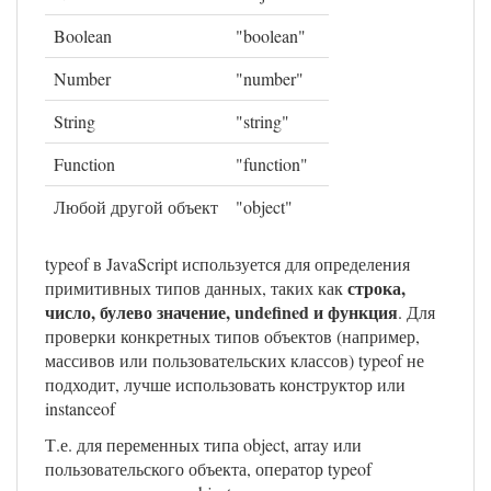
Boolean
"boolean"
Number
"number"
String
"string"
Function
"function"
Любой другой объект
"object"
typeof в JavaScript используется для определения
строка,
примитивных типов данных, таких как
число, булево значение, undefined и функция
. Для
проверки конкретных типов объектов (например,
массивов или пользовательских классов) typeof не
подходит, лучше использовать конструктор или
instanceof
Т.е. для переменных типа object, array или
пользовательского объекта, оператор typeof