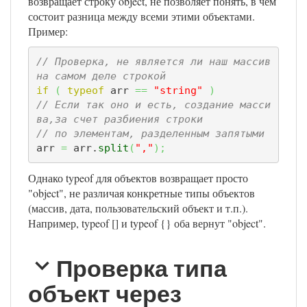
возвращает строку object, не позволяет понять, в чем
состоит разница между всеми этими объектами.
Пример:
// Проверка, не является ли наш массив 
на самом деле строкой
if
(
typeof
 arr 
==
"string"
)
// Если так оно и есть, создание масси
ва,за счет разбиения строки
// по элементам, разделенным запятыми
arr 
=
 arr.
split
(
","
)
;
Однако typeof для объектов возвращает просто
"object", не различая конкретные типы объектов
(массив, дата, пользовательский объект и т.п.).
Например, typeof [] и typeof {} оба вернут "object".
Проверка типа
объект через