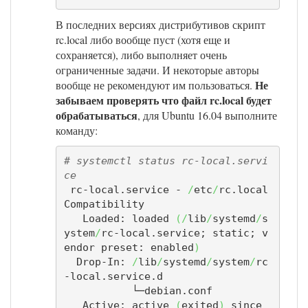
В последних версиях дистрибутивов скрипт
rc.local либо вообще пуст (хотя еще и
сохраняется), либо выполняет очень
ограниченные задачи. И некоторые авторы
Не
вообще не рекомендуют им пользоваться.
забываем проверять что файл rc.local будет
обрабатываться
, для Ubuntu 16.04 выполните
команду:
# systemctl status rc-local.servi
ce
 rc-local.service - 
/
etc
/
rc.local 
Compatibility

   Loaded: loaded 
(
/
lib
/
systemd
/
s
ystem
/
rc-local.service; static; v
endor preset: enabled
)
  Drop-In: 
/
lib
/
systemd
/
system
/
rc
-local.service.d

           └─debian.conf

   Active: active 
(
exited
)
 since 