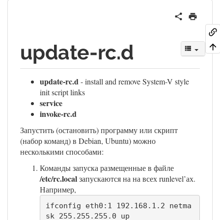
update-rc.d
update-rc.d
- install and remove System-V style
init script links
service
invoke-rc.d
Запустить (остановить) программу или скрипт
(набор команд) в Debian, Ubuntu) можно
несколькими способами:
Команды запуска размещенные в файле
/etc/rc.local
запускаются на на всех runlevel’ах.
Например,
ifconfig eth0:1 192.168.1.2 netma
sk 255.255.255.0 up