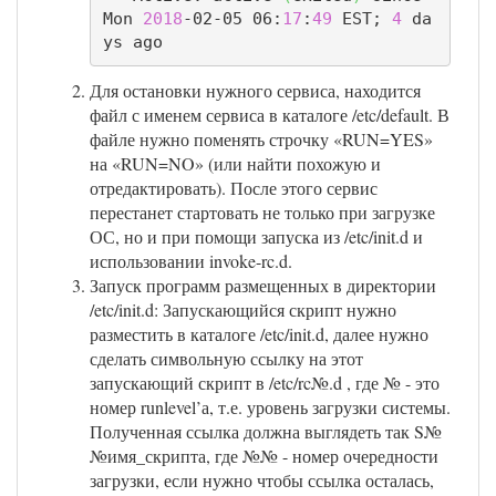
Mon 
2018
-02-05 06:
17
:
49
 EST; 
4
 da
ys ago
Для остановки нужного сервиса, находится
файл с именем сервиса в каталоге /etc/default. В
файле нужно поменять строчку «RUN=YES»
на «RUN=NO» (или найти похожую и
отредактировать). После этого сервис
перестанет стартовать не только при загрузке
ОС, но и при помощи запуска из /etc/init.d и
использовании invoke-rc.d.
Запуск программ размещенных в директории
/etc/init.d: Запускающийся скрипт нужно
разместить в каталоге /etc/init.d, далее нужно
сделать символьную ссылку на этот
запускающий скрипт в /etc/rc№.d , где № - это
номер runlevel’а, т.е. уровень загрузки системы.
Полученная ссылка должна выглядеть так S№
№имя_скрипта, где №№ - номер очередности
загрузки, если нужно чтобы ссылка осталась,