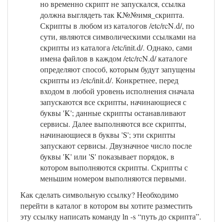
но временно скрипт не запускался, ссылка
должна выглядеть так K№№имя_скрипта.
Скрипты в любом из каталогов /etc/rcN.d/, по
сути, являются символическими ссылками на
скрипты из каталога /etc/init.d/. Однако, сами
имена файлов в каждом /etc/rcN.d/ каталоге
определяют способ, которым будут запущены
скрипты из /etc/init.d/. Конкретнее, перед
входом в любой уровень исполнения сначала
запускаются все скрипты, начинающиеся с
буквы 'K'; данные скрипты останавливают
сервисы. Далее выполняются все скрипты,
начинающиеся в буквы 'S'; эти скрипты
запускают сервисы. Двузначное число после
буквы 'K' или 'S' показывает порядок, в
котором выполняются скрипты. Скрипты с
меньшим номером выполняются первыми.
Как сделать символьную ссылку? Необходимо
перейти в каталог в котором вы хотите разместить
эту ссылку написать команду ln -s “путь до скрипта”.