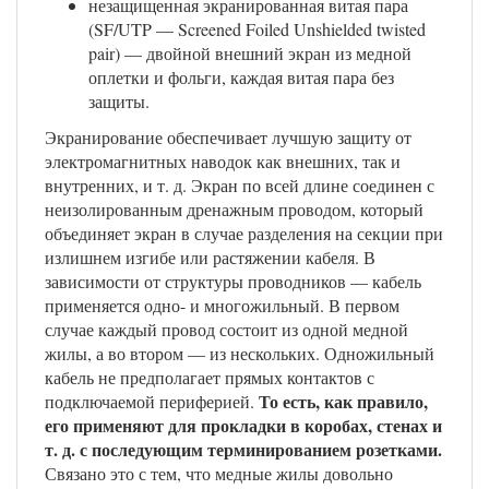
незащищенная экранированная витая пара
(SF/UTP — Screened Foiled Unshielded twisted
pair) — двойной внешний экран из медной
оплетки и фольги, каждая витая пара без
защиты.
Экранирование обеспечивает лучшую защиту от
электромагнитных наводок как внешних, так и
внутренних, и т. д. Экран по всей длине соединен с
неизолированным дренажным проводом, который
объединяет экран в случае разделения на секции при
излишнем изгибе или растяжении кабеля. В
зависимости от структуры проводников — кабель
применяется одно- и многожильный. В первом
случае каждый провод состоит из одной медной
жилы, а во втором — из нескольких. Одножильный
кабель не предполагает прямых контактов с
То есть, как правило,
подключаемой периферией.
его применяют для прокладки в коробах, стенах и
т. д. с последующим терминированием розетками.
Связано это с тем, что медные жилы довольно