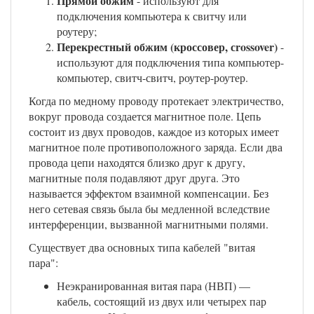
Прямой обжим
- используют для
подключения компьютера к свитчу или
роутеру;
Перекрестный обжим (кроссовер, сrossover)
-
используют для подключения типа компьютер-
компьютер, свитч-свитч, роутер-роутер.
Когда по медному проводу протекает электричество,
вокруг провода создается магнитное поле. Цепь
состоит из двух проводов, каждое из которых имеет
магнитное поле противоположного заряда. Если два
провода цепи находятся близко друг к другу,
магнитные поля подавляют друг друга. Это
называется эффектом взаимной компенсации. Без
него сетевая связь была бы медленной вследствие
интерференции, вызванной магнитными полями.
Существует два основных типа кабелей "витая
пара":
Неэкранированная витая пара (НВП) —
кабель, состоящий из двух или четырех пар