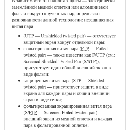
В зависимости от наличия защиты — электрически
заземлённой медной оплетки или алюминиевой
фольги вокруг скрученных пар, определяют
разновидности данной технологии: незащищенная
витая пара
(UTP — Unshielded twisted pair) — отсутствует
защитный экран вокруг отдельной пары;
фольгированная витая пара (
FTP
— Foiled
twisted pair) — также известна как F/UTP (см.:
Screened Shielded Twisted Pair (S/STP)),
присутствует один общий внешний экран в
виде фольги;
защищенная витая пара (STP — Shielded
twisted pair) — присутствует защита в виде
экрана для каждой пары и общий внешний
экран в виде сетки;
фольгированная экранированная витая пара
(S/
FTP
— Screened Foiled twisted pair) —
внешний экран из медной оплетки и каждая
пара в фольгированной оплетке;