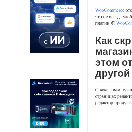
WooCommerce
ото
что не всегда удо
плагин
WooCom
Как ск
магази
этом о
другой
Сначала вам нужн
страницах редакт
редактор продукта