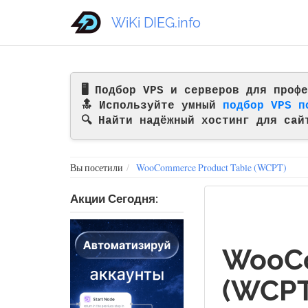
WiKi DIEG.info
🖥️ Подбор VPS и серверов для про
🔝 Используйте умный
подбор VPS п
🔍 Найти надёжный хостинг для сай
Вы посетили
WooCommerce Product Table (WCPT)
Акции Сегодня:
WooCo
(WCPT