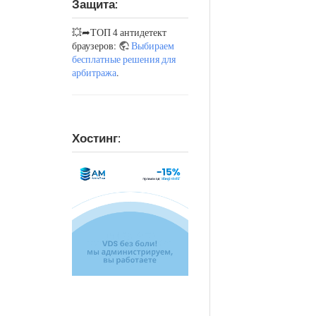
Защита:
💥➦ТОП 4 антидетект
браузеров:
Выбираем
бесплатные решения для
арбитража
.
Хостинг: