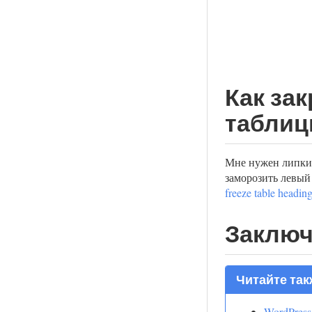
Как за
таблиц
Мне нужен липки
заморозить левый
freeze table headin
Заключ
Читайте так
WordPress