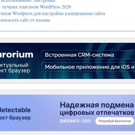
 лучших плагинов WordPress 2026
инов Wordpress для настройки кэширования сайта
зопасить сайт от взлома