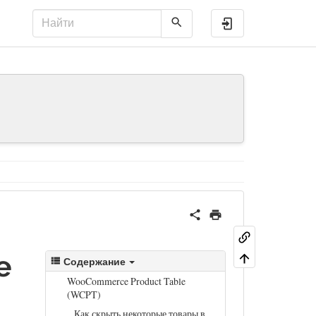
Войти
e
Содержание
WooCommerce Product Table
(WCPT)
Как скрыть некоторые товары в