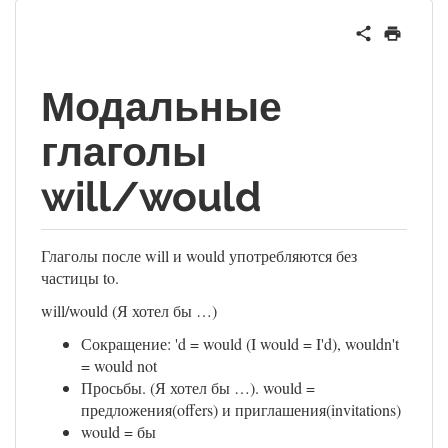
Модальные
глаголы
will/would
Глаголы после will и would употребляются без
частицы to.
will/would (Я хотел бы …)
Сокращение: 'd = would (I would = I'd), wouldn't
= would not
Просьбы. (Я хотел бы …). would =
предложения(offers) и приглашения(invitations)
would = бы