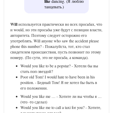
like
dancing. (Я люблю
танцевать.)
Will
используется практически во всех просьбах, что
и would, но эти просьбы уже будут с позиции власти,
авторитета. Поэтому следует осторожно его
употреблять. Will anyone who saw the accident please
phone this number? - Пожалуйста, тот, кто стал
свидетелем происшествия, пусть позвонит по этому
номеру. (По сути, это не просьба, а команда).
Would you like to be a popstar? - Хотели бы вы
стать поп-звездой?
Poor old Tom! I would hate to have been in his
position. - Бедный Том! Я не хотел бы быть в
его положении.
Would you like me … - Хотите ли вы чтобы я …
(что -то сделал)
Would you like me to call a taxi for you? - Хотите,
я вызову такси для вас?