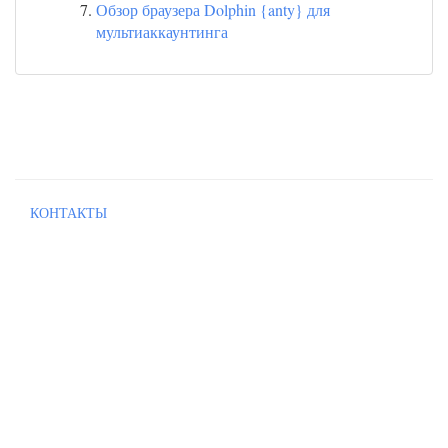
Обзор браузера Dolphin {anty} для
мультиаккаунтинга
КОНТАКТЫ