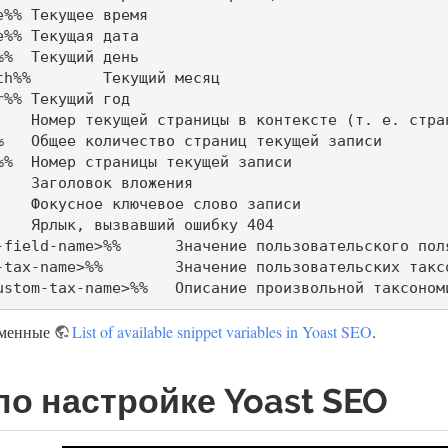
ремя

дата

нь

 месяц

 год

и

писи

ие пользовательского поля из записи

ских таксономий из записи (через запятую)

%%ct_desc_<custom-tax-name>%%	Описание произвольной таксоно
еменные
List of available snippet variables in Yoast SEO
.
по настройке Yoast SEO