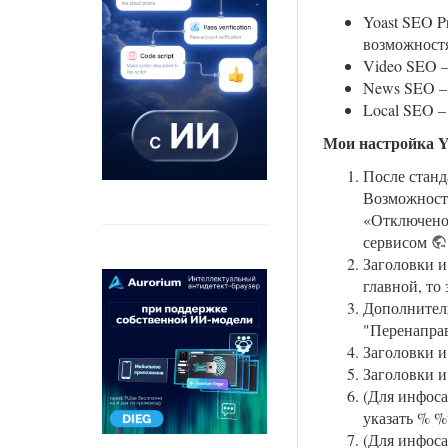
Yoast SEO P
возможност
Video SEO –
News SEO – 
Local SEO –
Мои настройка Yo
После стан
Возможност
«Отключено»
сервисом
Заголовки и
главной, то 
Дополнитель
"Перенапра
Заголовки и
Заголовки и
(Для инфоса
указать % %
(Для инфоса