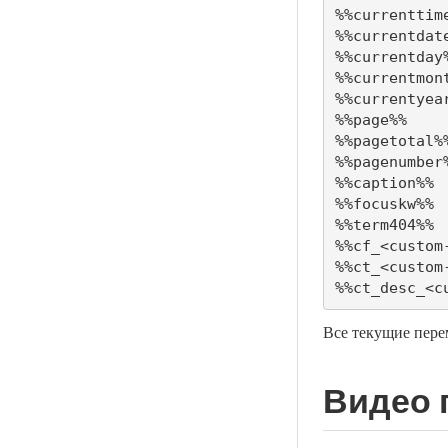
%%currenttime%%	Текущее в
%%currentdate%%	Текущая 
%%currentday%%	Текущий де
%%currentmonth%%	Текущий
%%currentyear%%	Текущий
%%page%%	Номер текущей страницы в контексте (т. е. страница 2 из 4)

%%pagetotal%%	Общее количество страниц текущей запис
%%pagenumber%%	Номер страницы текущей за
%%caption%%	Заголовок вложения

%%focuskw%%	Фокусное ключевое слово записи

%%term404%%	Ярлык, вызвавший ошибку 404

%%cf_<custom-field-name>%%	Значен
%%ct_<custom-tax-name>%%	Значение пользователь
Все текущие пер
Видео 