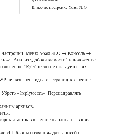
Видео по настройке Yoast SEO
е настройки: Меню Yoast SEO → Консоль →
но»; "Анализ удобочитаемости" в положение
лючено»; "Ryte" (если не пользуетесь их
P не назначена одна из страниц в качестве
. Убрать «?replytocom». Перенаправлять
раницы архивов.
даты.
брик и меток в качестве шаблона названия
оле «Шаблоны названия» для записей и