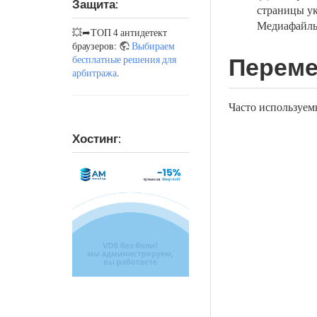
Защита:
страницы ук
Медиафайлы
💥➦ТОП 4 антидетект
браузеров:
Выбираем
бесплатные решения для
Переме
арбитража
.
Часто используем
Хостинг: