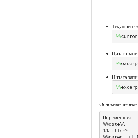
Текущий год
%%
curren
Цитата запи
%%
excerp
Цитата запи
%%
excerp
Основные переме
Переменная	Описание

%%date%%	Дата записи/страницы

%%title%%	Название записи/страницы

%%parent_title%%	Заголовок родительско