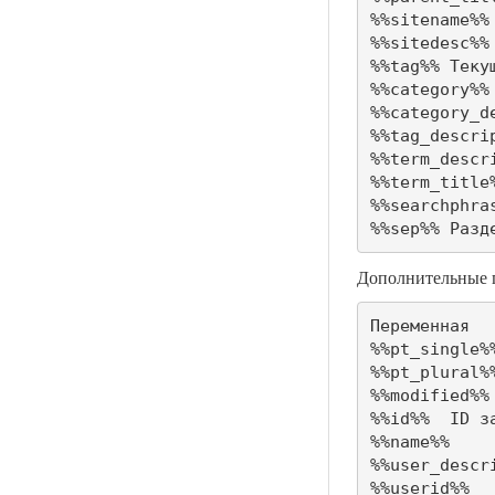
%%sitename%%	Имя сайта

%%sitedesc%%	Слоган или описание сайта

%%tag%%	Текущая(ие) метка/метки

%%category%%	Рубрики записи (через запятую)

%%category_description
%%tag_description%%	Опи
%%term_description%%	Оп
%%term_title%%	Название терм
%%searchphrase%%	Текущая фраз
%%sep
Дополнительные 
Переменная	Описание

%%pt_single%%	Тип записи в единственном числ
%%pt_plural%%	Тип записи во множественном числ
%%modified%%	Время изменения записи/страницы

%%id%%	ID записи/страницы

%%name%%	Псевдоним автора записи/страницы

%%user_description%%	Биография авт
%%userid%%	Логин автора записи/страницы
