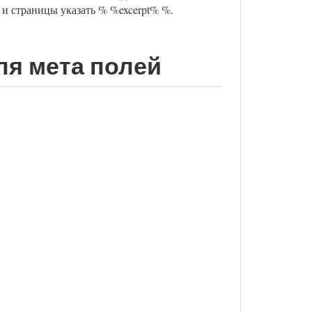
 и страницы указать % %excerpt% %.
ля мета полей