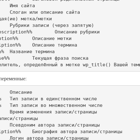
%%	Описание рубрики

сание метки

исание термина

ина

а поиска

%%	Разделитель, определённый в метке wp_title() Вашей тем
переменные:
е

е

ора записи/страницы
