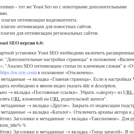
remium – тот же Yoast Seo но с некоторыми дополнительными
ями.
 плагин оптимизации видеоконтента.
плагин оптимизации для новостных сайтов.
 плагин для оптимизации региональных сайтов.
ast SEO версии 6.0:
дартной установки Yoast SEO необходимо включить расширенны
и: "Дополнительные настройки страницы" в положение «Включе
; "Анализ SEO оптимизации статьи по ключевым словам" в «Отк
https://en.ryte.com
) в положение «Отключено».
 метаданные → вкладка «Главная страница». Если в настройках W
здесь необходимо в явном видео указать title и description.
но → вкладка «Постоянные ссылки». Убрать «category» из
URL
влять
URL
вложений на
URL
родительской записи".
 метаданные → вкладка «Другое». Закрыть от индексации подст
 метаданные → вкладка «Каталог». Отключить архивы автора и 
йтов): Заголовки и метаданные → вкладка «Таксономии». Для ру
term_title% %
йтов): Заголовки и метаданные → вкладка «Типы записей». В п