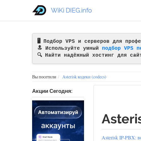
WiKi DIEG.info
🖥️ Подбор VPS и серверов для про
🔝 Используйте умный
подбор VPS п
🔍 Найти надёжный хостинг для сай
Вы посетили
Asterisk кодеки (codecs)
Акции Сегодня:
Asteri
Asterisk IP-PBX: