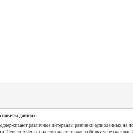
а пакеты данных
:
оддерживают различные интервалы разбивки аудиоданных на п
ти. Сервер Asterisk поддерживает только разбивку через каждые