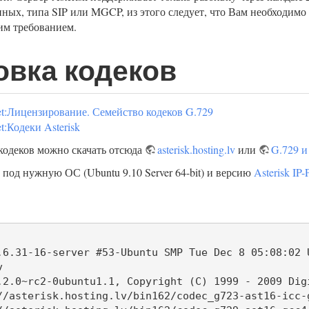
нных, типа SIP или MGCP, из этого следует, что Вам необходимо
тим требованием.
овка кодеков
net:Лицензирование. Семейство кодеков G.729
et:Кодеки Asterisk
одеков можно скачать отсюда
asterisk.hosting.lv
или
G.729 и
 под нужную ОС (Ubuntu 9.10 Server 64-bit) и версию
Asterisk IP
.6.31-16-server #53-Ubuntu SMP Tue Dec 8 05:08:02 U


.2.0~rc2-0ubuntu1.1, Copyright (C) 1999 - 2009 Digi
//asterisk.hosting.lv/bin162/codec_g723-ast16-icc-g