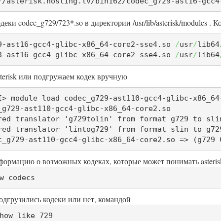
//asterisk.hosting.lv/bin162/codec_g729-ast16-gcc4
деки codec_g729/723*.so в директории /usr/lib/asterisk/modules 
9-ast16-gcc4-glibc-x86_64-core2-sse4.so 
/
usr
/
lib64
3-ast16-gcc4-glibc-x86_64-core2-sse4.so 
/
usr
/
lib64
terisk или подгружаем кодек вручную
I> module load codec_g729-ast110-gcc4-glibc-x86_64-
_g729-ast110-gcc4-glibc-x86_64-core2.so

red translator 'g729tolin' from format g729 to sli
red translator 'lintog729' from format slin to g72
c_g729-ast110-gcc4-glibc-x86_64-core2.so => (g729 
ормацию о возможных кодеках, которые может понимать asteris
w codecs
дгрузились кодеки или нет, командой
how like 729
