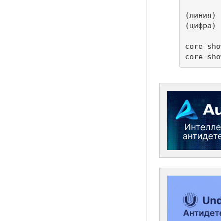
(линия) 
(цифра) 
core sho
core sho