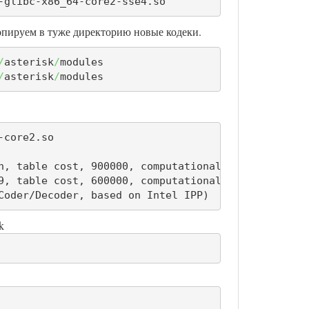
-glibc-x86_64-core2-sse4.so
. Копируем в туже директорию новые кодеки.
/
asterisk
/
/
asterisk
/
modules
core2.so

n, table cost, 900000, computational cost 1000

9, table cost, 600000, computational cost 4000

Coder/Decoder, based on Intel IPP)
k