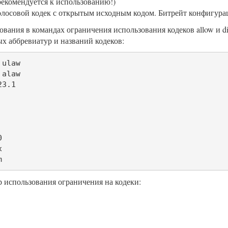
рекомендуется к использованию!)
голосовой кодек с открытым исходным кодом. Битрейт конфигурац
ования в командах ограничения использования кодеков allow и di
х аббревиатур и названий кодеков:
ulaw

alaw

3.1





m
использования ограничения на кодеки: