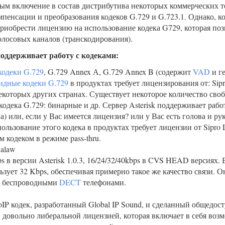
ым включение в состав дистрибутива некоторых коммерческих т
мпенсации и преобразования кодеков G.729 и G.723.1. Однако, 
иобрести лицензию на использование кодека G729, которая позв
олосовых каналов (транскодирования).
поддерживает работу с кодеками:
кодеки G.729
, G.729 Annex А, G.729 Annex B (содержит
VAD
и г
идные кодеки G.729
в продуктах требует лицензирования от: Sip
которых других странах. Существует некоторое количество св
одека G.729: бинарные и др. Сервер Asterisk поддерживает работу
а) или, если у Вас имеется лицензия? или у Вас есть голова и ру
пользование этого кодека в продуктах требует лицензии от Sipro 
м кодеком в режиме pass-thru.
 alaw
ps в версии Asterisk 1.0.3, 16/24/32/40kbps в CVS HEAD версиях. 
ьзует 32 Kbps, обеспечивая примерно такое же качество связи. О
 с беспроводными
DECT
телефонами.
oIP кодек, разработанный Global IP Sound, и сделанный общедо
 довольно либеральной лицензией, которая включает в себя воз