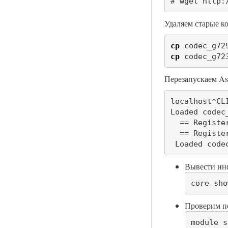
# wget http:
Удаляем старые ко
cp
 codec_g72
cp
 codec_g72
Перезапускаем As
localhost*CL
Loaded codec
  == Registe
  == Registe
 Loaded code
Вывести инф
core sho
Проверим по
module s