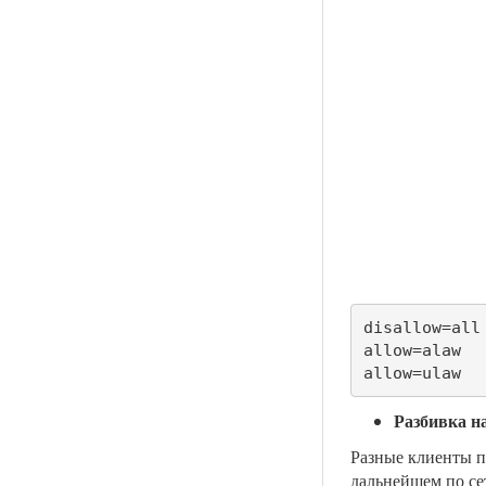
disallow=all

allow=alaw

allow=ulaw
Разбивка н
Разные клиенты п
дальнейшем по се