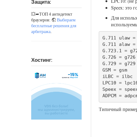
LPC10: (не 
Защита:
Speex: это 
💥➦ТОП 4 антидетект
Для использ
браузеров:
Выбираем
используемы
бесплатные решения для
арбитража
.
G.711 ulaw = 
G.711 alaw = 
G.723.1 = g72
G.726 = g726

Хостинг:
G.729 = g729

GSM = gsm

iLBC = ilbc

LPC10 = lpc10
Speex = speex
ADPCM = adpc
Типичный пример 