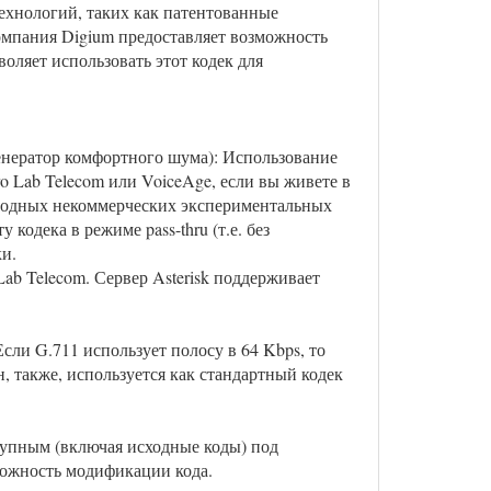
ехнологий, таких как патентованные
компания Digium предоставляет возможность
оляет использовать этот кодек для
енератор комфортного шума): Использование
ro Lab Telecom или VoiceAge, если вы живете в
ободных некоммерческих экспериментальных
 кодека в режиме pass-thru (т.е. без
ки.
Lab Telecom. Сервер Asterisk поддерживает
Если G.711 использует полосу в 64 Kbps, то
н, также, используется как стандартный кодек
ступным (включая исходные коды) под
можность модификации кода.