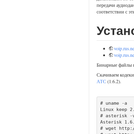
передачи аудиода
соответствии с э
Устан
voip.rus.
voip.rus.n
Бинарные файлы к
Скачиваем кодеки
АТС
(1.6.2).
# uname -a

Linux keep 2
# asterisk -v
Asterisk 1.6
# wget http: