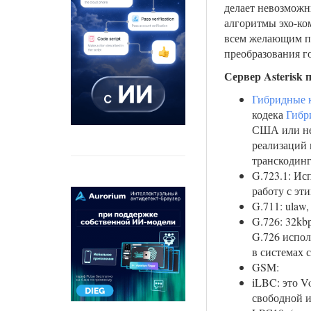
делает невозможн
алгоритмы эхо-ко
всем желающим пр
преобразования г
Сервер Asterisk 
Гибридные 
кодека
Гибр
США или не
реализаций к
транскодинг
G.723.1: Ис
работу с эти
G.711: ulaw,
G.726: 32kb
G.726 испол
в системах
GSM:
iLBC: это V
свободной и