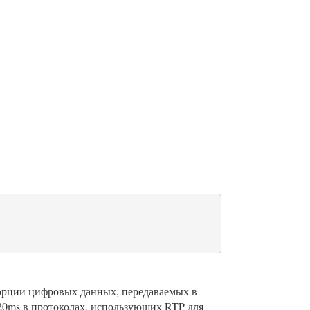
орции цифровых данных, передаваемых в
 20ms в протоколах, использующих RTP для