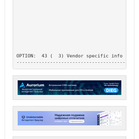
					     46 (NetBIOS node type)

					     47 (NetBIOS scope)

					     31 (Perform router discovery)

					     33 (Static route)

					    249 (MSFT - Classless route)

					     43 (Vendor specific info)

					    252 (MSFT - WinSock Proxy Auto Detect)

OPTION:  43 (  3) Vendor specific info      
-------------------------------------------