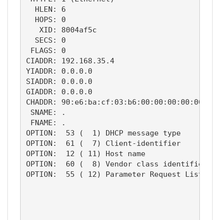
  HLEN: 6

  HOPS: 0

   XID: 8004af5c

  SECS: 0

 FLAGS: 0

CIADDR: 192.168.35.4

YIADDR: 0.0.0.0

SIADDR: 0.0.0.0

GIADDR: 0.0.0.0

CHADDR: 90:e6:ba:cf:03:b6:00:00:00:00:00:00:
 SNAME: .

 FNAME: .

OPTION:  53 (  1) DHCP message type         
OPTION:  61 (  7) Client-identifier         
OPTION:  12 ( 11) Host name                 
OPTION:  60 (  8) Vendor class identifier   
OPTION:  55 ( 12) Parameter Request List    
					     15 (Domainname)

					      3 (Routers)

					      6 (DNS server)

					     44 (NetBIOS name server)
