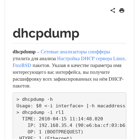
dhcpdump
dhcpdump
–
Сетевые анализаторы снифферы
утилита для анализа
Настройка DHCP сервера Linux,
FreeBSD
пакетов. Указав в качестве параметра имя
интересующего вас интерфейса, вы получите
расшифровку всех зафиксированных на нём DHCP-
пакетов.
> dhcpdump -h

Usage: $0 <-i interface> [-h macaddress]

> dhcpdump -i rl1

  TIME: 2010-04-15 11:14:48.020

    IP: 192.168.35.4 (90:e6:ba:cf:03:b6) > 2
    OP: 1 (BOOTPREQUEST)

 HTYPE: 1 (Ethernet)
