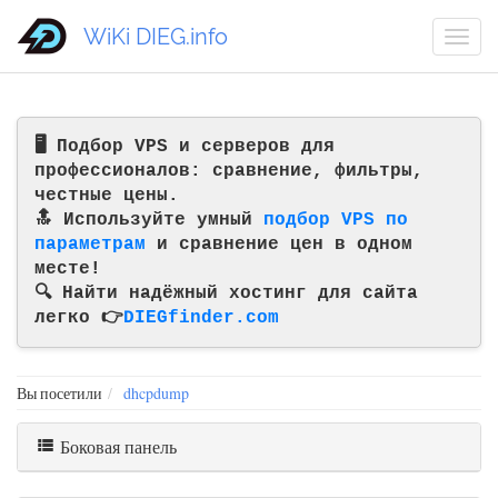
WiKi DIEG.info
🖥️ Подбор VPS и серверов для
профессионалов: сравнение, фильтры,
честные цены.
🔝 Используйте умный
подбор VPS по
параметрам
и сравнение цен в одном
месте!
🔍 Найти надёжный хостинг для сайта
легко 👉
DIEGfinder.com
Вы посетили
dhcpdump
Боковая панель