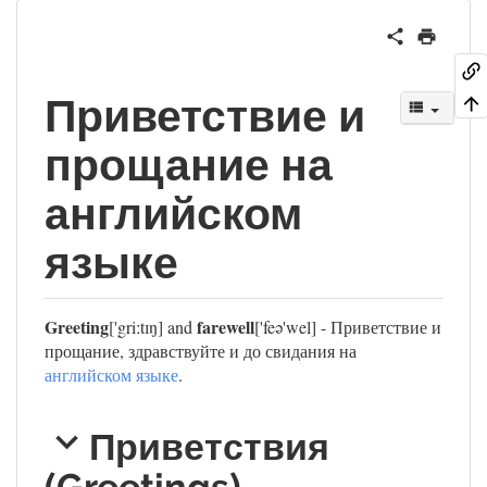
Приветствие и
прощание на
английском
языке
Greeting
farewell
['griːtɪŋ] and
['feə'wel] - Приветствие и
прощание, здравствуйте и до свидания на
английском языке
.
Приветствия
(Greetings)