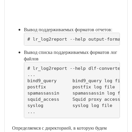
Вывод поддерживаемых форматов отчетов:
# lr_log2report --help output-formats
Вывод списка поддерживаемых форматов лог
файлов
# lr_log2report --help dlf-converters

...

bind9_query      bind9_query log file

postfix          postfix log file

spamassassin     spamassassin log file

squid_access     Squid proxy access log

syslog           syslog log file

...
Определяемся с директорией, в которую будем