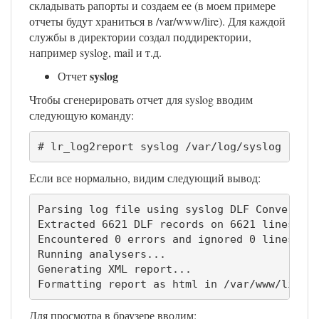
складывать рапорты и создаем ее (в моем примере
отчеты будут храниться в /var/www/lire). Для каждой
службы в директории создал поддиректории,
например syslog, mail и т.д.
syslog
Отчет
Чтобы сгенерировать отчет для syslog вводим
следующую команду:
# lr_log2report syslog /var/log/syslog --ou
Если все нормально, видим следующий вывод:
Parsing log file using syslog DLF Converter.
Extracted 6621 DLF records on 6621 lines.

Encountered 0 errors and ignored 0 lines.

Running analysers...

Generating XML report...

Formatting report as html in /var/www/lire/
Для просмотра в браузере вводим: