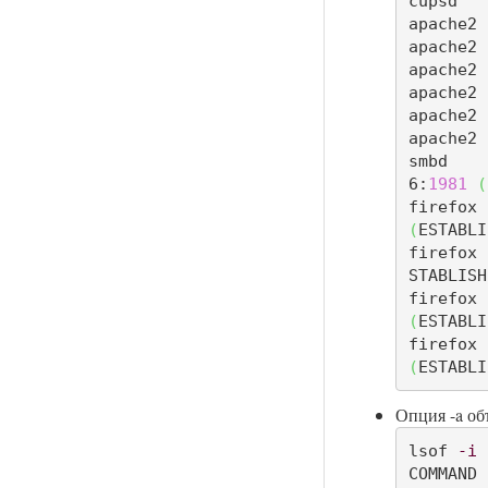
cupsd   
apache2 
apache2 
apache2 
apache2 
apache2 
apache2 
smbd    
6:
1981
(
firefox 
(
ESTABLI
firefox 
STABLISH
firefox 
(
ESTABLI
firefox 
(
ESTABLI
Опция -a об
lsof 
-i
COMMAND 