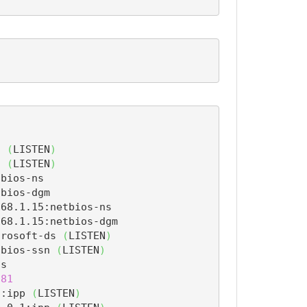
h 
(
LISTEN
)
h 
(
LISTEN
)
bios-ns 

bios-dgm 

68.1.15:netbios-ns 

68.1.15:netbios-dgm 

crosoft-ds 
(
LISTEN
)
tbios-ssn 
(
LISTEN
)
s 

981
]
:ipp 
(
LISTEN
)