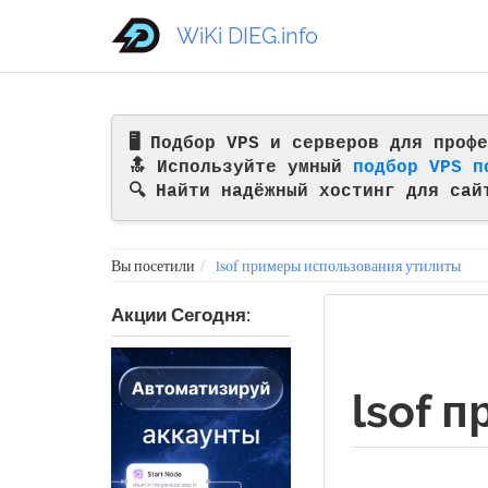
WiKi DIEG.info
🖥️ Подбор VPS и серверов для про
🔝 Используйте умный
подбор VPS п
🔍 Найти надёжный хостинг для сай
Вы посетили
lsof примеры использования утилиты
Акции Сегодня:
lsof 