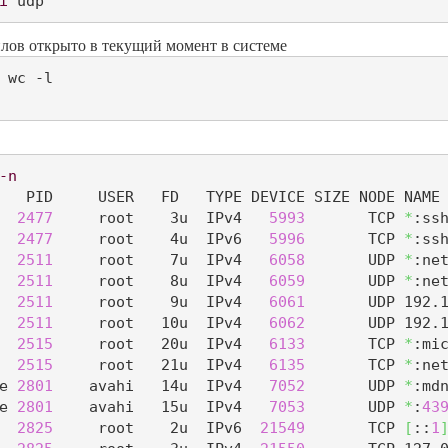
i
 udp
лов открыто в текущий момент в системе
 wc -l

-n
   PID     USER   FD   TYPE DEVICE SIZE NODE NAME

  
2477
     root    3u  IPv4   
5993
       TCP 
*
:ss
  
2477
     root    4u  IPv6   
5996
       TCP 
*
:ss
  
2511
     root    7u  IPv4   
6058
       UDP 
*
:net
  
2511
     root    8u  IPv4   
6059
       UDP 
*
:net
  
2511
     root    9u  IPv4   
6061
       UDP 192.1
  
2511
     root   10u  IPv4   
6062
       UDP 192.1
  
2515
     root   20u  IPv4   
6133
       TCP 
*
:mi
  
2515
     root   21u  IPv4   
6135
       TCP 
*
:ne
e 
2801
    avahi   14u  IPv4   
7052
       UDP 
*
:mdn
e 
2801
    avahi   15u  IPv4   
7053
       UDP 
*
:
43
  
2825
     root    2u  IPv6  
21549
       TCP 
[
::
1