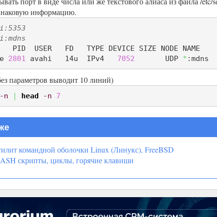
вать порт в виде числа или же текстового алиаса из файла /etc/
инаковую информацию.
i:5353
i:mdns
   PID  USER   FD   TYPE DEVICE SIZE NODE NAME

e 
2801
 avahi   14u  IPv4   
7052
       UDP 
*
:mdns
 (без параметров выводит 10 линий)
-n
|
head
-n
7
же
илит командной оболочки Linux (Линукс), FreeBSD
ASH скрипты, циклы, горячие клавиши