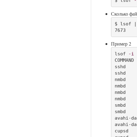
$ lsof 
-
Сколько фай
$ lsof |
7673
Пример 2
lsof 
-i
COMMAND 
sshd    
sshd    
nmbd    
nmbd    
nmbd    
nmbd    
smbd    
smbd    
avahi-da
avahi-da
cupsd   