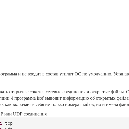
ограмма и не входит в состав утилит ОС по умолчанию. Устанавлив
вать открытые сокеты, сетевые соединения и открытые файлы. О
опции -i программа lsof выводит информацию об открытых файлах
так как включает в себя не только номера inod'ов, но и имена файл
CP или UDP соединения
i
 tcp
