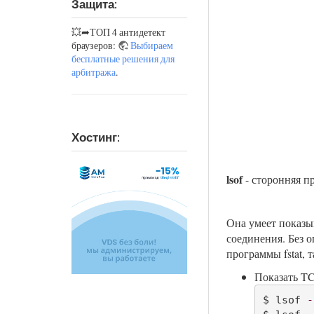
Защита:
💥➦ТОП 4 антидетект
браузеров:
Выбираем
бесплатные решения для
арбитража
.
Хостинг:
lsof
- сторонняя пр
Она умеет показы
соединения. Без 
программы fstat, 
Показать T
$ lsof 
-