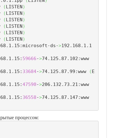
0.0.1:ipp 
(
LISTEN
)
w 
(
LISTEN
)
w 
(
LISTEN
)
w 
(
LISTEN
)
w 
(
LISTEN
)
w 
(
LISTEN
)
w 
(
LISTEN
)
168.1.15:microsoft-ds-
>
192.168.1.1
168.1.15:
59666
-
>
74.125.87.102:www 
168.1.15:
33684
-
>
74.125.87.99:www 
(
E
168.1.15:
47590
-
>
206.132.73.21:www 
168.1.15:
36558
-
>
74.125.87.147:www 
крытые процессом: