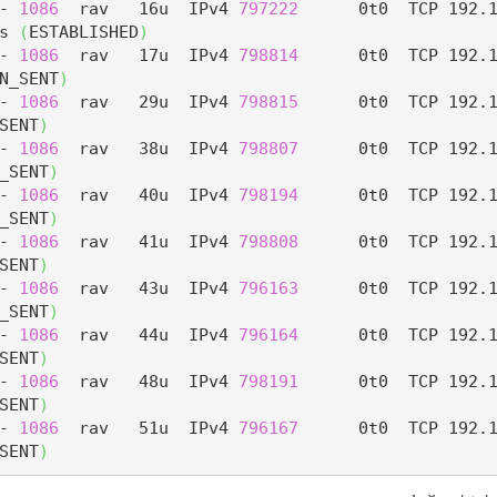
- 
1086
  rav   16u  IPv4 
797222
      0t0  TCP 192.
s 
(
ESTABLISHED
)
- 
1086
  rav   17u  IPv4 
798814
      0t0  TCP 192.
N_SENT
)
- 
1086
  rav   29u  IPv4 
798815
      0t0  TCP 192.
SENT
)
- 
1086
  rav   38u  IPv4 
798807
      0t0  TCP 192.
_SENT
)
- 
1086
  rav   40u  IPv4 
798194
      0t0  TCP 192.
_SENT
)
- 
1086
  rav   41u  IPv4 
798808
      0t0  TCP 192.
SENT
)
- 
1086
  rav   43u  IPv4 
796163
      0t0  TCP 192.
_SENT
)
- 
1086
  rav   44u  IPv4 
796164
      0t0  TCP 192.
SENT
)
- 
1086
  rav   48u  IPv4 
798191
      0t0  TCP 192.
SENT
)
- 
1086
  rav   51u  IPv4 
796167
      0t0  TCP 192.
SENT
)