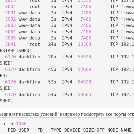
  
2825
     root    3u  IPv4  
21550
       TCP 127.
  
3002
     root    3u  IPv4   
7406
       TCP 
*
:ww
  
3081
 www-data    3u  IPv4   
7406
       TCP 
*
:ww
  
3082
 www-data    3u  IPv4   
7406
       TCP 
*
:ww
  
3083
 www-data    3u  IPv4   
7406
       TCP 
*
:ww
  
3084
 www-data    3u  IPv4   
7406
       TCP 
*
:ww
  
3085
 www-data    3u  IPv4   
7406
       TCP 
*
:ww
  
3841
     root   24u  IPv4  
13363
       TCP 192.
ESTABLISHED
)
  
6170
 darkfire   20u  IPv4  
54924
       TCP 192.
SHED
)
  
6170
 darkfire   45u  IPv4  
52609
       TCP 192.
ED
)
  
6170
 darkfire   53u  IPv4  
54928
       TCP 192.
SHED
)
  
6170
 darkfire   54u  IPv4  
53605
       TCP 192.
SHED
)
ъединяет несколько условий, например посмотреть все порты от
-a
-p
1086
   PID USER   FD   TYPE DEVICE SIZE
/
OFF NODE NAME
