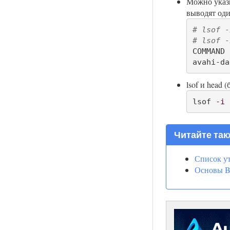
Можно указы
выводят од
# lsof -
# lsof -
COMMAND 
avahi-da
lsof и head
lsof 
-i
Читайте так
Список ут
Основы B