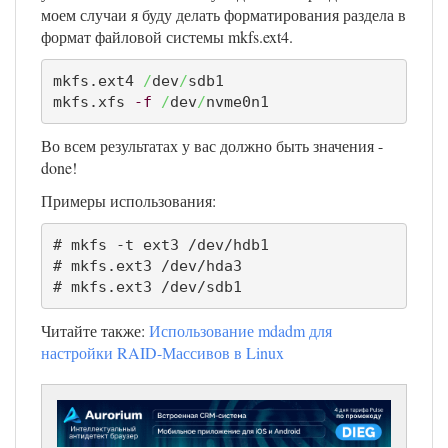
моем случаи я буду делать форматирования раздела в
формат файловой системы mkfs.ext4.
mkfs.ext4 
/
dev
/
sdb1

mkfs.xfs 
-f
/
dev
/
nvme0n1
Во всем результатах у вас должно быть значения -
done!
Примеры использования:
# mkfs -t ext3 /dev/hdb1

# mkfs.ext3 /dev/hda3

# mkfs.ext3 /dev/sdb1
Читайте также:
Использование mdadm для
настройки RAID-Массивов в Linux