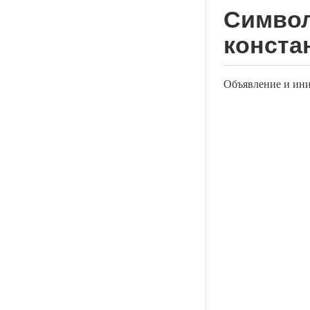
Символ
конста
Объявление и ин