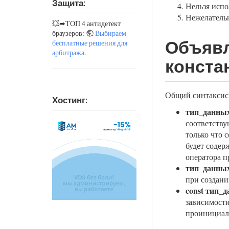
Защита:
Нельзя испол
Нежелатель
💥➦ТОП 4 антидетект
браузеров:
Выбираем
Объявл
бесплатные решения для
арбитража
.
конста
Общий синтаксис
Хостинг:
тип_данных
соответству
только что 
будет содер
оператора п
тип_данных
при создани
const тип_
зависимости
проинициал