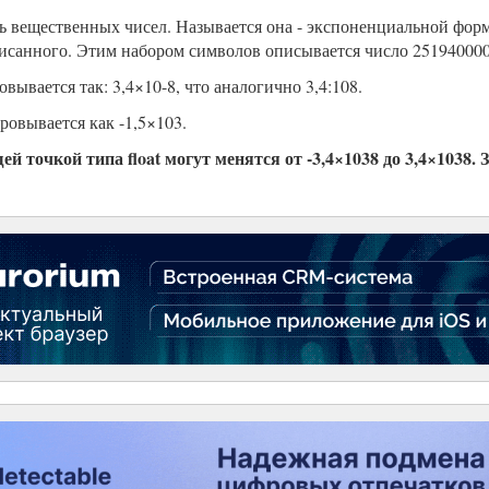
сь вещественных чисел. Называется она - экспоненциальной фор
санного. Этим набором символов описывается число 251940000
вывается так: 3,4×10-8, что аналогично 3,4:108.
ровывается как -1,5×103.
й точкой типа float могут менятся от -3,4×1038 до 3,4×1038. З