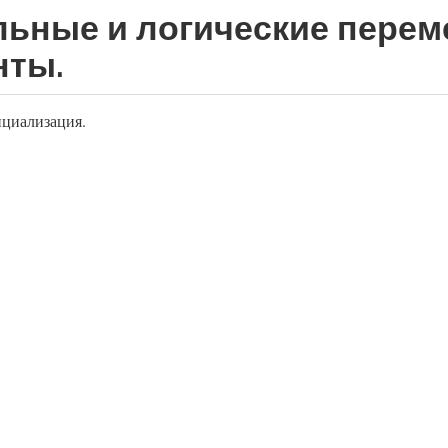
ьные и логические перем
нты.
ициализация.