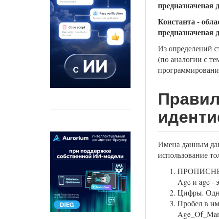
предназначеная 
Константа - обл
предназначеная 
Из определений с
(по аналогии с те
программировани
Правил
иденти
Имена данным даю
использование то
ПРОПИСНЫЕ 
Age и age - 
Цифры. Одна
Пробел в им
Age_Of_Man