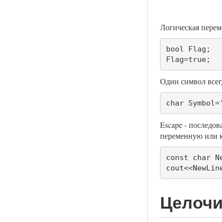
Логическая перем
bool Flag;

Flag=true;
Один символ всег
char Symbol=
Escape - последов
переменную или к
const char Ne
cout<<NewLin
Целочи