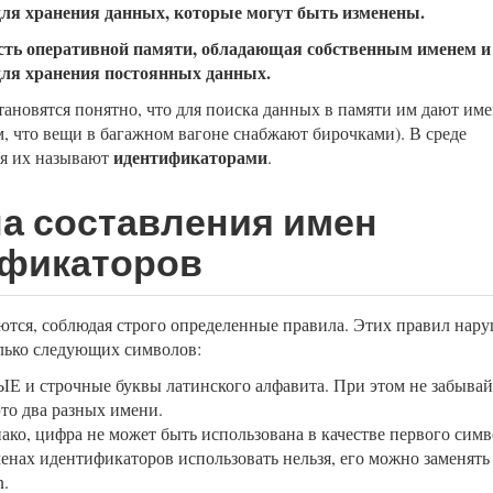
для хранения данных, которые могут быть изменены.
асть оперативной памяти, обладающая собственным именем и
для хранения постоянных данных.
тановятся понятно, что для поиска данных в памяти им дают им
м, что вещи в багажном вагоне снабжают бирочками). В среде
идентификаторами
я их называют
.
а составления имен
фикаторов
тся, соблюдая строго определенные правила. Этих правил нару
лько следующих символов:
и строчные буквы латинского алфавита. При этом не забывайт
это два разных имени.
ко, цифра не может быть использована в качестве первого симво
енах идентификаторов использовать нельзя, его можно заменять
.