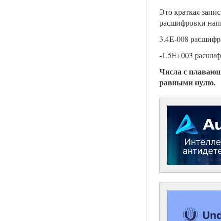
Это краткая запи
расшифровки напи
3.4Е-008 расшифро
-1.5E+003 расшиф
Числа с плавающе
равными нулю.