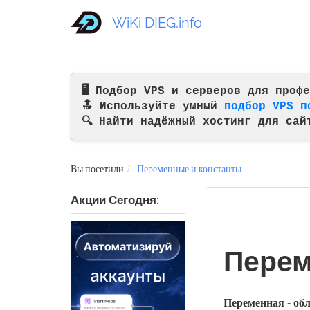
WiKi DIEG.info
🖥️ Подбор VPS и серверов для про
🔝 Используйте умный
подбор VPS п
🔍 Найти надёжный хостинг для сай
Вы посетили
Переменные и константы
Акции Сегодня:
Перем
Переменная - об