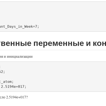
unt_Days_in_Week=7;
венные переменные и ко
ия и инициализации


2;

_atom;

 2.5194е+017;
сло 2.5194е+017?