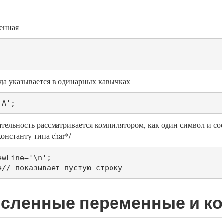
енная
да указывается в одинарных кавычках
'A';
ательность рассматривается компилятором, как один символ и с
онстанту типа char*/
wLine='\n';

e// показывает пустую строку 
сленные переменные и ко