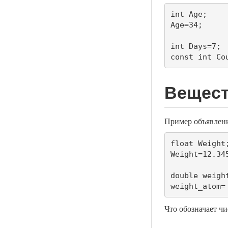
int Age;

Age=34;

int Days=7;

const int Co
Вещест
Пример объявлен
float Weight;
Weight=12.345
double weight
weight_atom=
Что обозначает чи