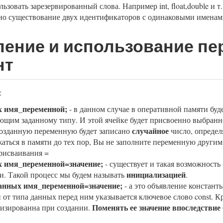
ьзовать зарезервированный слова. Например int, float,double и т. 
но существование двух идентификаторов с одинаковыми именам
ение и использование пе
нт
:
 имя_переменной;
- в данном случае в оперативной памяти буд
ющим заданному типу. И этой ячейке будет присвоенно выбранно
случайное
созданную переменную будет записано
число, определ
жаться в памяти до тех пор, Вы не заполните переменную други
рисваивания =
 имя_переменной=значение;
- существует и такая возможность
инициализацией
и. Такой процесс мы будем называть
.
данных имя_переменной=значение;
- а это объявление констант
 от типа данных перед ним указывается ключевое слово const. К
Поменять ее значение впоследствие 
изированна при создании.