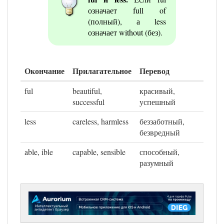
означает full of
(полный), а less
означает without (без).
Окончание
Прилагательное
Перевод
ful
beautiful,
красивый,
successful
успешный
less
careless, harmless
беззаботный,
безвредный
able, ible
capable, sensible
способный,
разумный