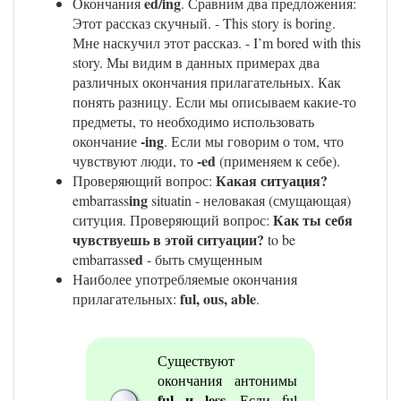
ed/ing
Окончания
. Сравним два предложения:
Этот рассказ скучный. - This story is boring.
Мне наскучил этот рассказ. - I’m bored with this
story. Мы видим в данных примерах два
различных окончания прилагательных. Как
понять разницу. Если мы описываем какие-то
предметы, то необходимо использовать
-ing
окончание
. Если мы говорим о том, что
-ed
чувствуют люди, то
(применяем к себе).
Какая ситуация?
Проверяющий вопрос:
ing
embarrass
situatin - неловакая (смущающая)
Как ты себя
ситуция. Проверяющий вопрос:
чувствуешь в этой ситуации?
to be
ed
embarrass
- быть смущенным
Наиболее употребляемые окончания
ful, ous, able
прилагательных:
.
Существуют
окончания антонимы
ful и less.
Если ful