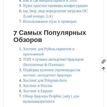
Как и где выбрать прокси в 2026
Nginx простые примеры конфигурации
top, htop, atop определение загрузки ОС
(Load average, LA)
Использование rsync в примерах
7 Самых Популярных
Обзоров
Хостинг для Python-скриптов и
приложений
ТОП 4 лучших антидетект браузеров
(Бесплатные & Платные)
Подборка купонов (промокоды) на
хостинг, антидетект браузеры
Хостинг для Telegram-бота
Хостинг в России
Хостинг в Европе
Обзор браузера Dolphin {anty} для
мультиаккаунтинга