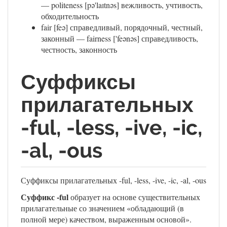
— politeness [pə'laɪtnəs] вежливость, учтивость,
обходительность
fair [feə] справедливый, порядочный, честный,
законный — fairness ['feənəs] справедливость,
честность, законность
Суффиксы
прилагательных
-ful, -less, -ive, -ic,
-al, -ous
Суффиксы прилагательных -ful, -less, -ive, -ic, -al, -ous
Суффикс -ful
образует на основе существительных
прилагательные со значением «обладающий (в
полной мере) качеством, выраженным основой».