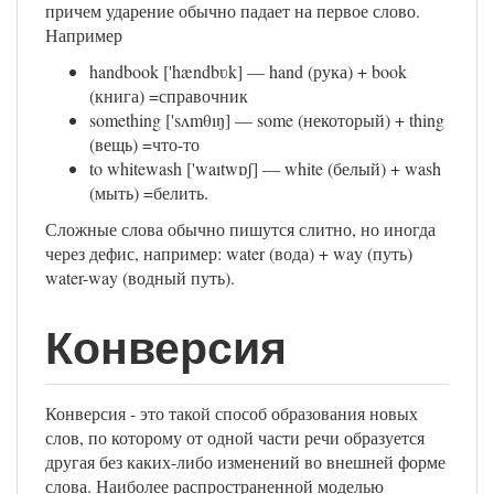
причем ударение обычно падает на первое слово.
Например
handbook ['hændbʋk] — hand (рука) + book
(книга) =справочник
something ['sʌmθıŋ] — some (некоторый) + thing
(вещь) =что-то
to whitewash ['waıtwɒʃ] — white (белый) + wash
(мыть) =белить.
Сложные слова обычно пишутся слитно, но иногда
через дефис, например: water (вода) + way (путь)
water-way (водный путь).
Конверсия
Конверсия - это такой способ образования новых
слов, по которому от одной части речи образуется
другая без каких-либо изменений во внешней форме
слова. Наиболее распространенной моделью