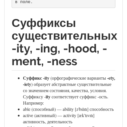
в поле.
Суффиксы
существительных
-ity, -ing, -hood, -
ment, -ness
Суффикс -ity
-ety,
(орфографические варианты
-iety
) образует абстрактные существительные
со значением состояния, качества, условия.
ity
Суффиксу -
соответствует суффикс -ость.
Например:
able (способный) — ability [ə'bılıtı] способность
active (активный) — activity [æk'tıvıtı]
активность, деятельность