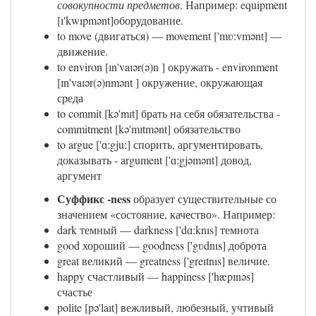
совокупности предметов
. Например: equipment
[ı'kwıpmənt]оборудование.
to move (двигаться) — movement ['mʋ:vmənt] —
движение.
to environ [ɪn'vaɪər(ə)n ] окружать - environment
[ɪn'vaɪər(ə)nmənt ] окружение, окружающая
среда
to commit [kə'mɪt] брать на себя обязательства -
commitment [kə'mɪtmənt] обязательство
to argue ['ɑːgjuː] спорить, аргументировать,
доказывать - argument ['ɑːgjəmənt] довод,
аргумент
Суффикс -ness
образует существительные со
значением «состояние, качество». Например:
dark темный — darkness ['dɑ:knıs] темнота
good хороший — goodness ['gʋdnıs] доброта
great великий — greatness ['greıtnıs] величие.
happy счастливый — happiness ['hæpɪnəs]
счастье
polite [pə'laɪt] вежливый, любезный, учтивый