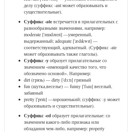
делу (суффикс -ant может образовывать и
существительные).
Суффикс -ate
встречается в прилагательных с
разнообразными значениями, например:
moderate ['mɒdəreıt] —умеренный,
выдержанный; adequate ['ædıkwıt] —
соответствующий, адекватный. (Суффикс -ate
может образовывать также глаголы).
Суффикс -у
образует прилагательные со
значением «имеющий качество того, что
обозначено основой». Например:
dirt (грязь) — dirty ['dɜ:tı] грязный
fun (шутка,веселье) — funny ['fʌnı] веселый,
забавный
pretty ['prıtı] —хорошенький; (суффикс -у может
образовывать и существительные).
Суффикс -ed
образует прилагательные: со
значением какого-либо признака или
обладания чем-либо, например: property