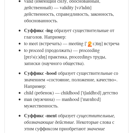
valid (имеющий силу, обоснованный,
действенный) — validity [və'lıdıtı]
действенность, справедливость, законность,
обоснованность.
Суффикс -ing
образует существительные от
глаголов. Например:
to meet (встречать) — meeting ['
ı:)tıŋ] встреча
to proceed (продолжать) — proceeding
[prə's(ı:)dıŋ] практика, proceedings труды,
записки (научного общества).
Суффикс -hood
образует существительные со
значением «состояние, положение, качество».
Например:
child (ребенок) — childhood ['tʃaıldhʋd] детство
man (мужчина) — manhood ['mænhʋd]
мужественность.
Суффикс -ment
образует
существительные,
обозначающие действие
. Некоторые слова с
этим суффиксом приобретают
значение