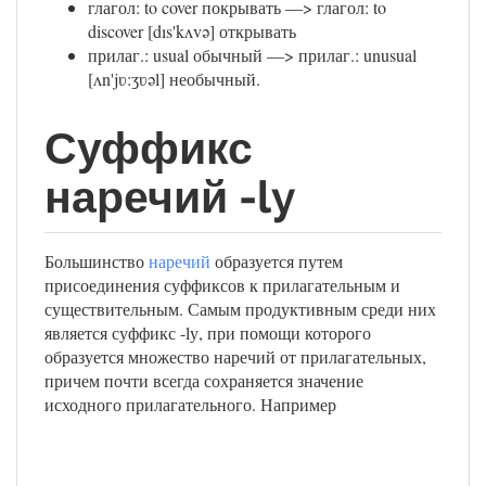
глагол: to cover покрывать —> глагол: to
discover [dıs'kʌvə] открывать
прилаг.: usual обычный —> прилаг.: unusual
[ʌn'jʋ:ʒʋəl] необычный.
Суффикс
наречий -ly
Большинство
наречий
образуется путем
присоединения суффиксов к прилагательным и
существительным. Самым продуктивным среди них
является суффикс -lу, при помощи которого
образуется множество наречий от прилагательных,
причем почти всегда сохраняется значение
исходного прилагательного. Например