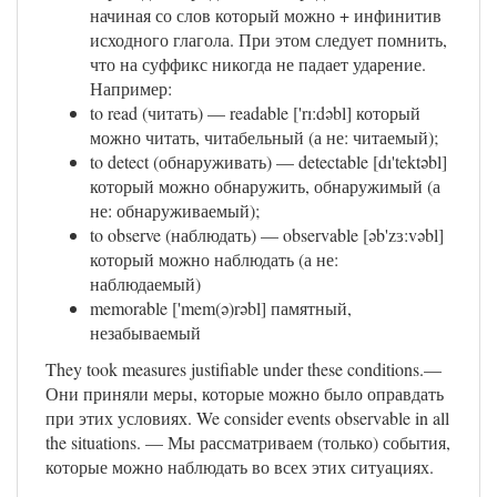
начиная со слов который можно + инфинитив
исходного глагола. При этом следует помнить,
что на суффикс никогда не падает ударение.
Например:
to read (читать) — readable ['rı:dəbl] который
можно читать, читабельный (а не: читаемый);
to detect (обнаруживать) — detectable [dı'tektəbl]
который можно обнаружить, обнаружимый (а
не: обнаруживаемый);
to observe (наблюдать) — observable [əb'zɜ:vəbl]
который можно наблюдать (а не:
наблюдаемый)
memorable ['mem(ə)rəbl] памятный,
незабываемый
They took measures justifiable under these conditions.—
Они приняли меры, которые можно было оправдать
при этих условиях. We consider events observable in all
the situations. — Мы рассматриваем (только) события,
которые можно наблюдать во всех этих ситуациях.