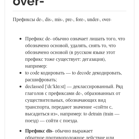
over-
Префиксы de-, dis-, mis-, pre-, fore-, under-, over-
Префикс de- обычно означает лишать того, что
обозначено основой, удалять, снять то, что
обозначено основой (в русском языке этот
префикс тоже существует: дегазация),
например:
to code кодировать — to decode декодировать,
расшифровать;
declassed ['dı:'klɑ:st] — деклассированный. Ряд
глаголов с префиксами de-, образованных от
существительных, обозначающих вид
транспорта, передают значение «сойти с,
высадиться из», например: to detrain (train —
поезд) — сойти с поезда.
Префикс dis
- обычно выражает
обратное,противоположное действие или