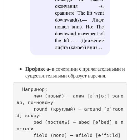
окончания -s,
сравните: The lift went
downward(s).— Лифт
пошел вниз. Но: The
downward movement of
the lift… —Движение
лифта (какое?) вниз…
Префикс а-
в сочетании с прилагательными и
существительными образует наречия.
  Например:

      new (новый) — anew [ə'njʋ:] зано
во, по-новому

      round (круглый) — around [ə'raʋn
d] вокруг 

      bed (постель) — abed [ə'bed] в п
остели 

      field (поле) — afield [ə'fı:ld] 