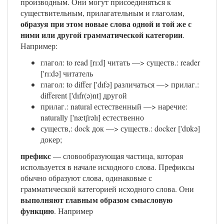
производным. Они могут присоединяться к
существительным, прилагательным и глаголам,
образуя при этом новые слова одной и той же с
ними или другой грамматической категории
.
Например:
глагол: to read [rı:d] читать —> существ.: reader
['rı:də] читатель
глагол: to differ ['dıfə] различаться —> прилаг.:
different ['dıfr(ə)nt] другой
прилаг.: natural естественный —> наречие:
naturally ['nætʃrəlı] естественно
существ,: dock док —> существ.: docker ['dɒkə]
докер;
префикс
— словообразующая частица, которая
используется в начале исходного слова. Префиксы
обычно образуют слова, одинаковые с
грамматической категорией исходного слова. Они
выполняют главным образом смысловую
функцию
. Например