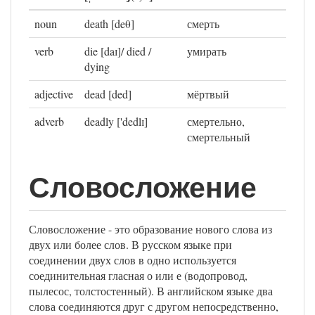
noun
death [deθ]
смерть
verb
die [daɪ]/ died /
умирать
dying
adjective
dead [ded]
мёртвый
adverb
deadly ['dedlɪ]
смертельно,
смертельный
Словосложение
Словосложение - это образование нового слова из
двух или более слов. В русском языке при
соединении двух слов в одно используется
соединительная гласная о или е (водопровод,
пылесос, толстостенный). В английском языке два
слова соединяются друг с другом непосредственно,