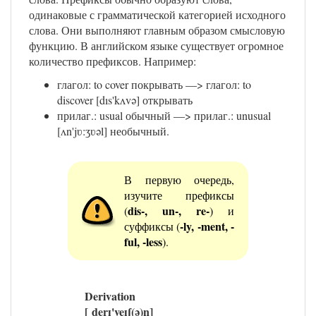
одинаковые с грамматической категорией исходного
слова. Они выполняют главным образом смысловую
функцию. В английском языке существует огромное
количество префиксов. Например:
глагол: to cover покрывать —> глагол: to
discover [dıs'kʌvə] открывать
прилаг.: usual обычный —> прилаг.: unusual
[ʌn'jʋ:ʒʋəl] необычный.
В первую очередь,
изучите префиксы
dis-, un-, re-
(
) и
-ly, -ment, -
суффиксы (
ful, -less
).
Derivation
[ˌderɪ'veɪʃ(ə)n]