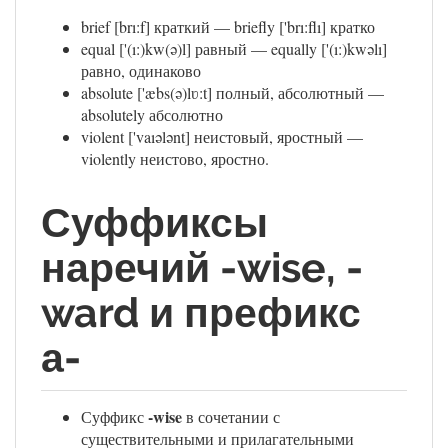
brief [brı:f] краткий — briefly ['brı:flı] кратко
equal ['(ı:)kw(ə)l] равный — equally ['(ı:)kwəlı]
равно, одинаково
absolute ['æbs(ə)lʋ:t] полный, абсолютный —
absolutely абсолютно
violent ['vaıələnt] неистовый, яростный —
violently неистово, яростно.
Суффиксы
наречий -wise, -
ward и префикс
а-
-wise
Суффикс
в сочетании с
существительными и прилагательными