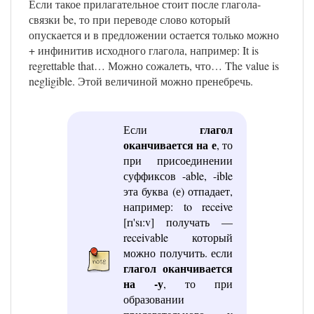
Если такое прилагательное стоит после глагола-
связки be, то при переводе слово который
опускается и в предложении остается только можно
+ инфинитив исходного глагола, например: It is
regrettable that… Можно сожалеть, что… The value is
negligible. Этой величиной можно пренебречь.
глагол
Если
оканчивается на е
, то
при присоединении
суффиксов -able, -ible
эта буква (е) отпадает,
например: to receive
[rı'sı:v] получать —
receivable который
можно получить. если
глагол оканчивается
на -у
, то при
образовании