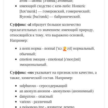
атом —atomic [ə'tɒmık] атомный;
имеющий сходство с кем-либо: Homeric
[həʋ'merık] — гомеровский, гомерический;
Byronic [baı'rɒnık] — байронический.
Суффикс -al
образует большое количество
прилагательных со значением: имеющий природу,
относящийся к тому, что выражено основой,
Например:
a norm норма - normal ['nɔ:
ə)l] нормальный,
обычный;
emotion эмоция - emotional [ı'moʋʃənl]
эмоциональный.
Суффикс -ous
указывает на признак или качество, а
также, химический состав. Например:
sulphurous - серосодержащий
an anonym аноним - anonymous (анонимный)
dangerous - опасный
various - различный
a poisonous tree - ядовитое дерево