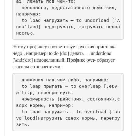
aı] лежать под чем-то;

  неполного, недостаточного действия, 
например:

  to load нагружать — to underload ['ʌ
ndə'ləʋd] недогружать, загружать непол
ностью.
Этому префиксу соответствует русская приставка
недо-, например: to do [dʋ:] делать — underdone
['ʌndə'dʋ:] недоделанный. Префикс over- образует
глаголы со значениями:
  движения над чем-либо, например:

  to leap прыгать — to overleap [,əʋv
ə'lı:p] перепрыгнуть;

  чрезмерность (действия, состояния),с
верх нормы, например:

  to load нагружать — to overload ['əʋ
və'ləʋd]нагрузить сверх нормы, перегру
зить.