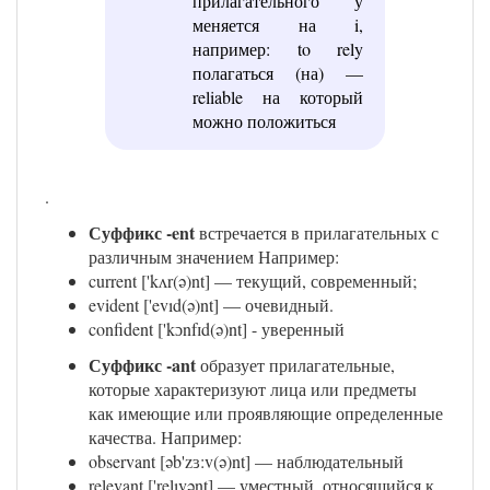
прилагательного у
меняется на i,
например: to rely
полагаться (на) —
reliable на который
можно положиться
.
Суффикс -ent
встречается в прилагательных с
различным значением Например:
current ['kʌr(ə)nt] — текущий, современный;
evident ['evıd(ə)nt] — очевидный.
confident ['kɔnfɪd(ə)nt] - уверенный
Суффикс -ant
образует прилагательные,
которые характеризуют лица или предметы
как имеющие или проявляющие определенные
качества. Например:
observant [əb'zɜ:v(ə)nt] — наблюдательный
relevant ['relıvənt] — уместный, относящийся к