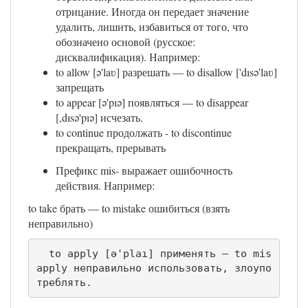
отрицание. Иногда он передает значение
удалить, лишить, избавиться от того, что
обозначено основой (русское:
дисквалификация). Например:
to allow [ə'laʋ] разрешать — to disallow ['dısə'laʋ]
запрещать
to appear [ə'pıə] появляться — to disappear
[,dısə'pıə] исчезать.
to continue продолжать - to discontinue
прекращать, прерывать
Префикс mis- выражает ошибочность
действия. Например:
to take брать — to mistake ошибиться (взять
неправильно)
  to apply [ə'plaı] применять — to mis
apply неправильно использовать, злоупо
треблять.