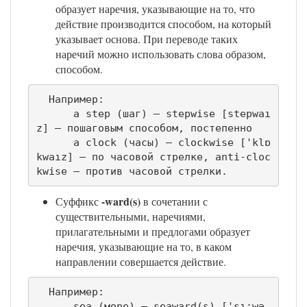
образует наречия, указывающие на то, что
действие производится способом, на который
указывает основа. При переводе таких
наречий можно использовать слова образом,
способом.
  Например:

      a step (шаг) — stepwise [stepwaı
z] — пошаговым способом, постепенно

      а clock (часы) — clockwise ['klɒ
kwaız] — по часовой стрелке, anti-cloc
kwise — против часовой стрелки.
-ward(s)
Суффикс
в сочетании с
существительными, наречиями,
прилагательными и предлогами образует
наречия, указывающие на то, в каком
направлении совершается действие.
  Например:

      sea (море) — seaward(s) ['sı:wə