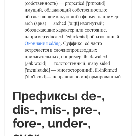
(собственность) — propertied ['prɒpətıd]
имущий, обладающий собственностью;
обозначающие какую-либо форму, например:
arch (арка) — arched ['ɑ:tʃt] изогнутый;
обозначающие характер или состояние,
например:educated ['edjʋ:keıtıd] образованный.
Окончания ed/ing
. Суффикс -ed часто
встречается в сложнопроизводных
прилагательных, например: thick-walled
[,θık'wɔ:ld] — толстостенный, many-sided
['menı'saıdıd] — многосторонний, ill-informed
['ılın'fɔ:md]— неправильно информированный.
Префиксы de-,
dis-, mis-, pre-,
fore-, under-,