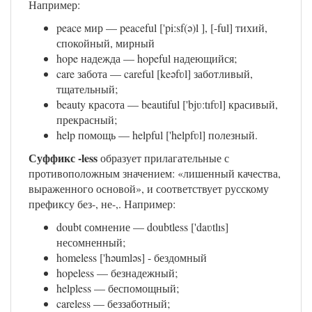
Например:
peace мир — peaceful ['piːsf(ə)l ], [-ful] тихий,
спокойный, мирный
hope надежда — hopeful надеющийся;
care забота — careful [keəfʋl] заботливый,
тщательный;
beauty красота — beautiful ['bjʋ:tıfʋl] красивый,
прекрасный;
help помощь — helpful ['helpfʋl] полезный.
Суффикс -less
образует прилагательные с
противоположным значением: «лишенный качества,
выраженного основой», и соответствует русскому
префиксу без-, не-,. Например:
doubt сомнение — doubtless ['daʋtlıs]
несомненный;
homeless ['həumləs] - бездомный
hopeless — безнадежный;
helpless — беспомощный;
careless — беззаботный;