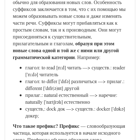
обычно для образования новых слов. Особенность
суффиксов заключается в том, что с их помощью мы
можем образовывать новые слова и даже изменять
части речи. Суффиксы могут прибавляться как к
простым словам, так и к производным. Они могут
присоединяться к существительным,
образуя при этом
прилагательным и глаголам,
новые слова одной и той же с ними или другой
грамматической категории
. Например:
глагол: to read [rı:d] читать —> существ.: reader
['rı:də] читатель
глагол: to differ ['dıfə] различаться —> прилаг.:
different ['dıfr(ə)nt] другой
прилаг.: natural естественный —> наречие:
naturally ['nætʃrəlı] естественно
существ,: dock док —> существ.: docker ['dɒkə]
докер;
Что такое префикс?
Префикс
— словообразующая
частица, которая используется в начале исходного
слова. Префиксы обычно образуют слова,