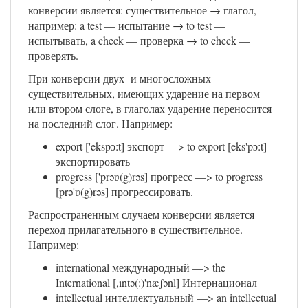
конверсии является: существительное → глагол,
например: a test — испытание → to test —
испытывать, a check — проверка → to check —
проверять.
При конверсии двух- и многосложных
существительных, имеющих ударение на первом
или втором слоге, в глаголах ударение переносится
на последний слог. Например:
export ['ekspɔ:t] экспорт —> to export [eks'pɔ:t]
экспортировать
progress ['prəʋ(g)rəs] прогресс —> to progress
[prə'ʋ(g)rəs] прогрессировать.
Распространенным случаем конверсии является
переход прилагательного в существительное.
Например:
international международный —> the
International [,ıntə(:)'næʃənl] Интернационал
intellectual интеллектуальный —> an intellectual