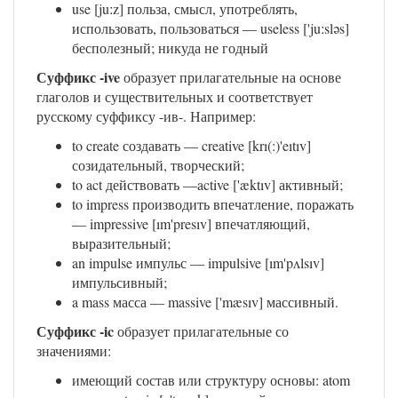
use [juːz] польза, смысл, употреблять,
использовать, пользоваться — useless ['juːsləs]
бесполезный; никуда не годный
Суффикс -ive
образует прилагательные на основе
глаголов и существительных и соответствует
русскому суффиксу -ив-. Например:
to create создавать — creative [krı(:)'eıtıv]
созидательный, творческий;
to act действовать —active ['æktıv] активный;
to impress производить впечатление, поражать
— impressive [ım'presıv] впечатляющий,
выразительный;
an impulse импульс — impulsive [ım'pʌlsıv]
импульсивный;
a mass масса — massive ['mæsıv] массивный.
Суффикс -ic
образует прилагательные со
значениями:
имеющий состав или структуру основы: atom