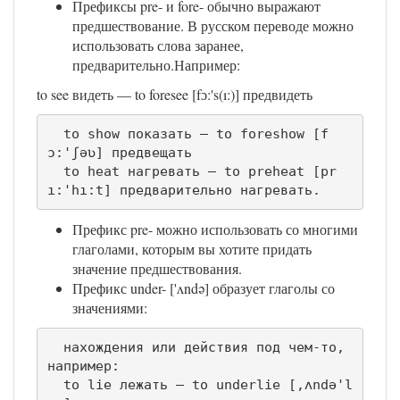
Префиксы pre- и fore- обычно выражают
предшествование. В русском переводе можно
использовать слова заранее,
предварительно.Например:
to see видеть — to foresee [fɔ:'s(ı:)] предвидеть
  to show показать — to foreshow [f
ɔ:'ʃəʋ] предвещать 

  to heat нагревать — to preheat [pr
ı:'hı:t] предварительно нагревать.
Префикс pre- можно использовать со многими
глаголами, которым вы хотите придать
значение предшествования.
Префикс under- ['ʌndə] образует глаголы со
значениями:
  нахождения или действия под чем-то, 
например:

  to lie лежать — to underlie [,ʌndə'l