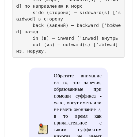
d] по направлению к морю

      side (сторона) — sideward(s) ['s
aıdwəd] в сторону

      back (задний) — backward ['bækwə
d] назад

      in (в) — inward ['ınwəd] внутрь

      out (из) — outward(s) ['aʋtwəd] 
из, наружу.
Обратите внимание
на то, что наречия,
образованные при
помощи суффикса -
ward, могут иметь или
не иметь окончание -s,
в то время как
прилагательное с
таким суффиксом
никогда не имеет