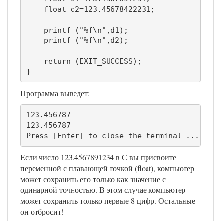
    float d2=123.45678422231;

    printf ("%f\n",d1);

    printf ("%f\n",d2);

    return (EXIT_SUCCESS);

}
Программа выведет:
123.456787

123.456787

Press [Enter] to close the terminal ...
Если число 123.4567891234 в С вы присвоите
переменной с плавающей точкой (float), компьютер
может сохранить его только как значение с
одинарной точностью. В этом случае компьютер
может сохранить только первые 8 цифр. Остальные
он отбросит!