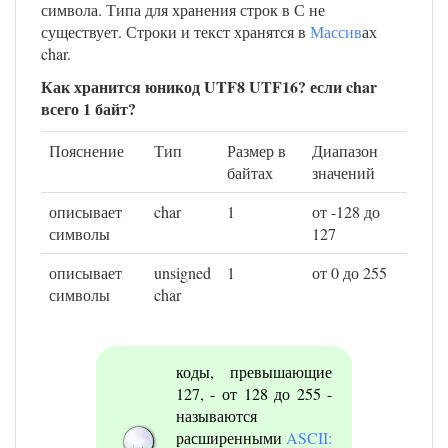
символа. Типа для хранения строк в С не
существует. Строки и текст хранятся в
Массив
ах
char.
Как хранится юникод UTF8 UTF16? если char
всего 1 байт?
Пояснение
Тип
Размер в
Диапазон
байтах
значений
описывает
char
1
от -128 до
символы
127
описывает
unsigned
1
от 0 до 255
символы
char
коды, превышающие
127, - от 128 до 255 -
называются
расширенными
ASCII: