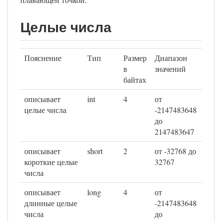
Целые числа
Пояснение
Тип
Размер
Диапазон
в
значений
байтах
описывает
int
4
от
целые числа
-2147483648
до
2147483647
описывает
short
2
от -32768 до
короткие целые
32767
числа
описывает
long
4
от
длинные целые
-2147483648
числа
до