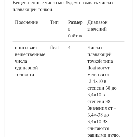
Вещественные числа мы будем называть числа с
плавающей точкой.
Пояснение
Тип
Размер
Диапазон
в
значений
байтах
описывает
float
4
Числа с
вещественные
плавающей
числа
точкой типа
одинарной
float могут
точности
менятся от
-3,4×10 в
степени 38 до
3,4×10 в
степени 38.
Значения от –
3,4×-38 до
3,4×10-38
считаются
равными нулю.