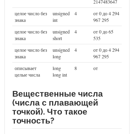
2147483647
целое число без
unsigned
4
от 0 до 4 294
знака
int
967 295
целое число без
unsigned
4
от 0 до 65
знака
short
535
целое число без
unsigned
4
от 0 до 4 294
знака
long
967 295
описывает
long
8
от
целые числа
long int
Вещественные числа
(числа с плавающей
точкой). Что такое
точность?