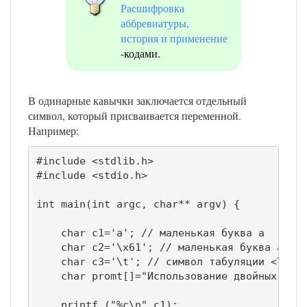
Расшифровка
аббревиатуры,
история и применение
-кодами.
В одинарные кавычки заключается отдельный
символ, который присваивается переменной.
Например:
#include <stdlib.h>

#include <stdio.h>

int main(int argc, char** argv) {

    char c1='a'; // маленькая буква a

    char c2='\x61'; // маленькая буква a в ш
    char c3='\t'; // символ табуляции <Tab>

    char promt[]="Использование двойных кавы
    printf ("%c\n",c1);
