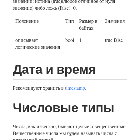
значений: истина (true)(любое отлчиное от нуля
значение) либо ложь (false)=0.
Пояснение
Тип
Размер в
Значения
байтах
описывает
bool
1
true false
логические значения
Дата и время
Рекомендуют хранить в
timestamp
.
Числовые типы
Числа, как известно, бывают целые и вещественные.
Вещественные числа мы будем называть числа с
плавающей точкой.