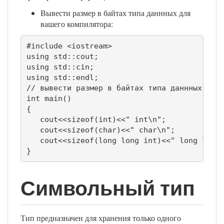
Вывести размер в байтах типа даннных для
вашего компилятора:
#include <iostream>

using std::cout;

using std::cin;

using std::endl;

// вывести размер в байтах типа даннных для 
int main()

{

   cout<<sizeof(int)<<" int\n";

   cout<<sizeof(char)<<" char\n";

   cout<<sizeof(long long int)<<" long long 
}
Символьный тип
Тип предназначен для хранения только одного