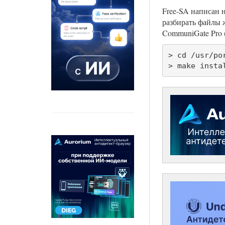
Free-SA написан н
разбирать файлы
CommuniGate Pro 
> cd /usr/por
> make insta