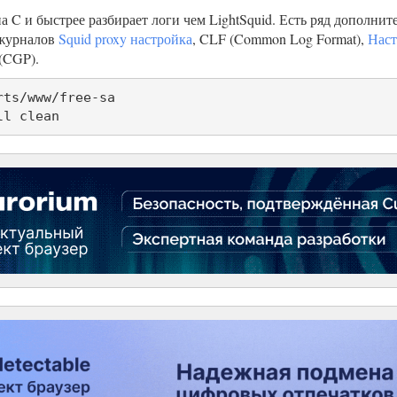
а C и быстрее разбирает логи чем LightSquid. Есть ряд дополн
 журналов
Squid proxy настройка
, CLF (Common Log Format),
Наст
(CGP).
ts/www/free-sa

ll clean