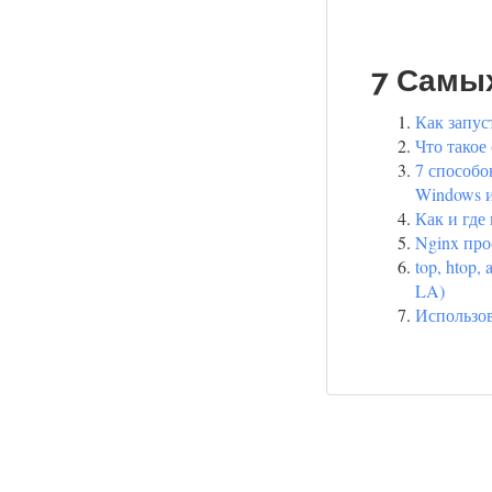
7 Самы
Как запус
Что такое
7 способо
Windows и
Как и где
Nginx пр
top, htop,
LA)
Использов