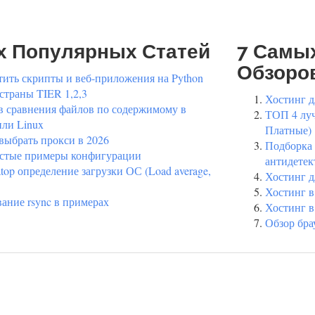
х Популярных Статей
7 Самы
Обзоро
тить скрипты и веб-приложения на Python
 страны TIER 1,2,3
Хостинг д
в сравнения файлов по содержимому в
ТОП 4 луч
ли Linux
Платные)
 выбрать прокси в 2026
Подборка 
остые примеры конфигурации
антидетек
 atop определение загрузки ОС (Load average,
Хостинг д
Хостинг в
ание rsync в примерах
Хостинг в
Обзор бра