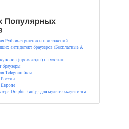
х Популярных
в
ля Python-скриптов и приложений
ших антидетект браузеров (Бесплатные &
купонов (промокоды) на хостинг,
т браузеры
ля Telegram-бота
 России
 Европе
узера Dolphin {anty} для мультиаккаунтинга