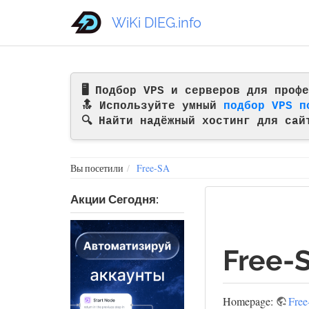
WiKi DIEG.info
🖥️ Подбор VPS и серверов для про
🔝 Используйте умный
подбор VPS п
🔍 Найти надёжный хостинг для сай
Вы посетили
Free-SA
Акции Сегодня:
Free-
Homepage:
Fre