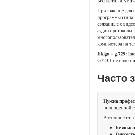
Бесплатный VoIP-
Приложение для в
программы (типа M
связанные с виде
аудио протоколы 
многопользовател
компьютера на те
Ekiga + g.729:
Int
G723.1 не надо ни
Часто 
Нужна профес
полноценной с
В отличие от 
Безопасн
Гибкость