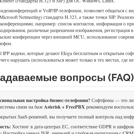
клиент (стандарты H.323 и SIP) для ОС Windows, Linux.
идеоконференций и VoIP/IP-телефонии, позволяет общаться с ви
icrosoft Netmeeting) стандарта H.323, а также точки SIP. Реали
оконференциями, например: список контактов, информация о при
кодирования, различные разрешения изображения, регистрация в 
ьские конференции через внешний MCU, использование совреме
лефон.
el IPP кодеки, которые делают Ekiga бесплатным и открытым соф
чего нарушать (использоваться может только в тех местах, где не
задаваемые вопросы (FAQ)
сиональная настройка бизнес-телефонии?
Софтфоны — это лиш
Asterisk + FreePBX
истемы связи на базе
рекомендуем воспольз
закрытых SaaS-решений, вы получаете полный контроль над инфр
ость:
Хостинг в дата-центрах ЕС, соответствие GDPR и шифров
:
Настройка умных IVR, очередей и глубокая интеграция с CRM