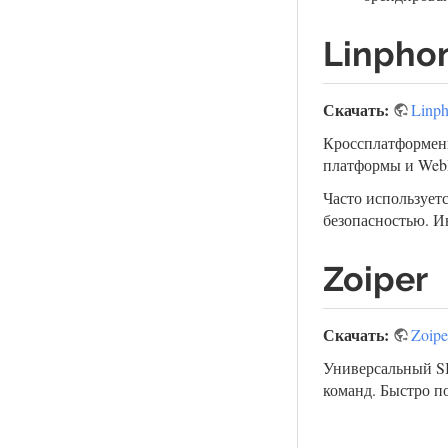
Linpho
Скачать:
Linp
Кроссплатформенн
платформы и We
Часто используетс
безопасностью. И
Zoiper
Скачать:
Zoipe
Универсальный SI
команд. Быстро п