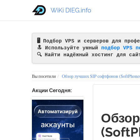
WiKi DIEG.info
🖥️ Подбор VPS и серверов для про
🔝 Используйте умный
подбор VPS п
🔍 Найти надёжный хостинг для сай
Вы посетили
Обзор лучших SIP софтфонов (SoftPhones
Акции Сегодня:
Обзор
(Soft