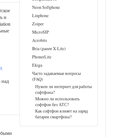
Neon Softphone
тское
Linphone
ь и
iation
Zoiper
льные
MicroSIP
Acrobits
Bria (ранее X-Lite)
PhonerLite
Ekiga
д
Часто задаваемые вопросы
(FAQ)
 над
Нужен ли интернет для работы
софтфона?
Можно ли использовать
софтфон без АТС?
Как софтфон влияет на заряд
батареи смартфона?
любыми