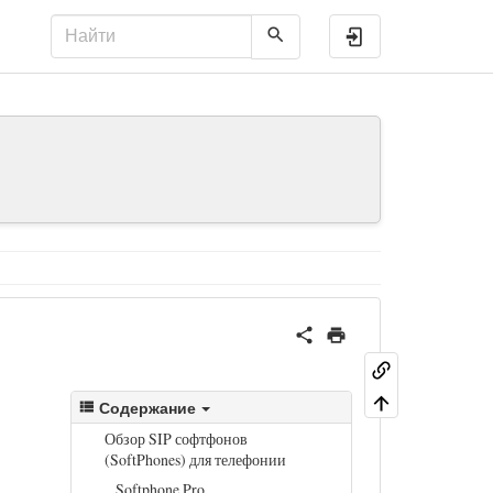
Войти
Содержание
Обзор SIP софтфонов
и
(SoftPhones) для телефонии
Softphone.Pro