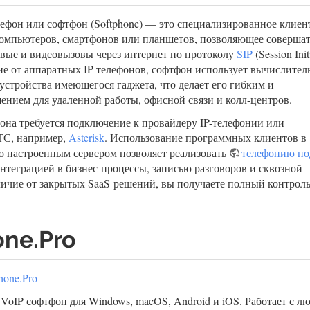
фон или софтфон (Softphone) — это специализированное клиен
омпьютеров, смартфонов или планшетов, позволяющее совершат
вые и видеовызовы через интернет по протоколу
SIP
(Session Init
ичие от аппаратных IP-телефонов, софтфон использует вычислите
устройства имеющегося гаджета, что делает его гибким и
нием для удаленной работы, офисной связи и колл-центров.
она требуется подключение к провайдеру IP-телефонии или
ТС, например,
Asterisk
. Использование программных клиентов в
но настроенным сервером позволяет реализовать
телефонию по
нтеграцией в бизнес-процессы, записью разговоров и сквозной
личие от закрытых SaaS-решений, вы получаете полный контроль
one.Pro
hone.Pro
 VoIP софтфон для Windows, macOS, Android и iOS. Работает с 