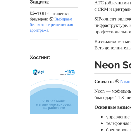
Защита:
АТС (облачными и
с CRM и централи
💥➦ТОП 4 антидетект
SIP-клиент включ
браузеров:
Выбираем
бесплатные решения для
инфраструктуре. 
арбитража
.
профессиональное
Возможностей мно
Есть дополнитель
Хостинг:
Neon S
Скачать:
Neon
Neon — мобильный
благодаря TLS-ши
Основные возмо
управление 
телефонная 
брендировани