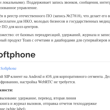
 локальными). Поддерживает запись звонков, сообщения, инте
зованное управление.
ён в реестр отечественного ПО (запись №27818), что делает его
Бесплатен для НКО, молодых бизнесов и государственных меди
 ПО для колл-центров.
жество: от базовых переадресаций, удержаний, журнала и запи
ный продукт Team с отчетами и дашбордами для супервайзеров и
oftphone
 Softphone
 SIP-клиент на Android и iOS для корпоративного сегмента. Дел
фрованию, настройка WebRTC не требуется.
жности:
вызовами: удержание, перевод, вторая линия
книга и журнал вызовов, отправка отчетов техподдержке
е (white label)