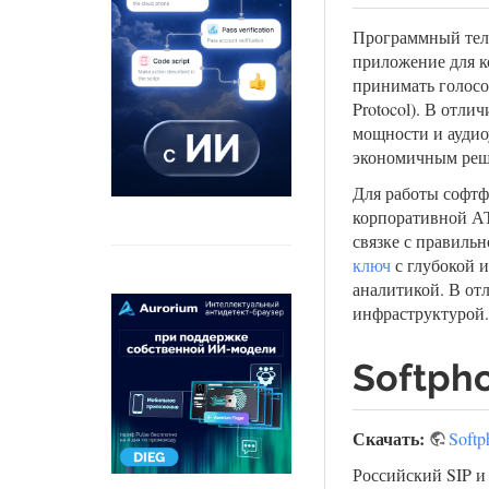
Программный теле
приложение для к
принимать голосо
Protocol). В отл
мощности и аудио
экономичным реше
Для работы софтф
корпоративной А
связке с правиль
ключ
с глубокой и
аналитикой. В от
инфраструктурой.
Softph
Скачать:
Softp
Российский SIP и