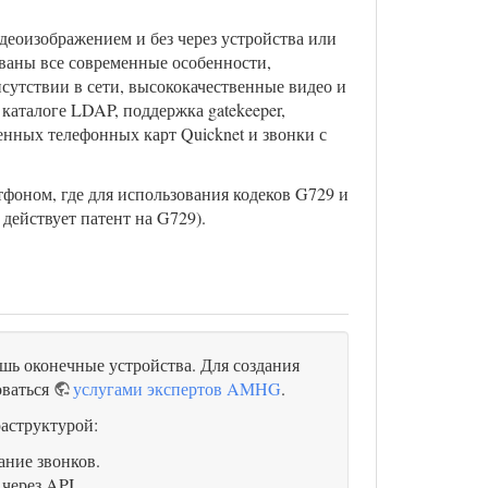
деоизображением и без через устройства или
зованы все современные особенности,
сутствии в сети, высококачественные видео и
каталоге LDAP, поддержка gatekeeper,
нных телефонных карт Quicknet и звонки с
тфоном, где для использования кодеков G729 и
 действует патент на G729).
ь оконечные устройства. Для создания
оваться
услугами экспертов AMHG
.
аструктурой:
ание звонков.
 через
API
.