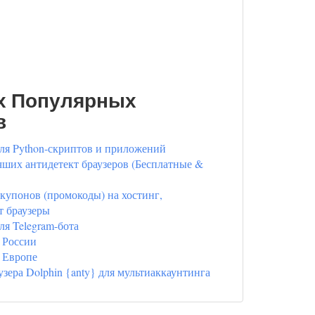
х Популярных
в
ля Python-скриптов и приложений
ших антидетект браузеров (Бесплатные &
купонов (промокоды) на хостинг,
т браузеры
ля Telegram-бота
 России
 Европе
узера Dolphin {anty} для мультиаккаунтинга