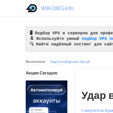
WiKi DIEG.info
🖥️ Подбор VPS и серверов для про
🔝 Используйте умный
подбор VPS п
🔍 Найти надёжный хостинг для сай
Вы посетили
Удар в подбородок chin jab
Акции Сегодня:
Удар 
Самоучитель Крав