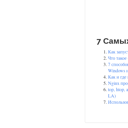
7 Самы
Как запус
Что такое
7 способо
Windows и
Как и где
Nginx пр
top, htop,
LA)
Использов