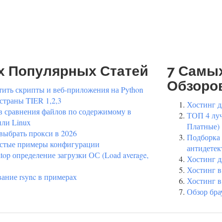
х Популярных Статей
7 Самы
Обзоро
тить скрипты и веб-приложения на Python
 страны TIER 1,2,3
Хостинг д
в сравнения файлов по содержимому в
ТОП 4 луч
ли Linux
Платные)
 выбрать прокси в 2026
Подборка 
остые примеры конфигурации
антидетек
 atop определение загрузки ОС (Load average,
Хостинг д
Хостинг в
ание rsync в примерах
Хостинг в
Обзор бра