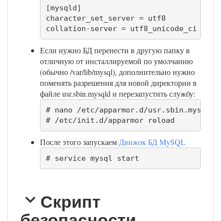
[mysqld]

character_set_server = utf8

collation-server = utf8_unicode_ci
Если нужно БД перенести в другую папку в
отличную от инсталлируемой по умолчанию
(обычно /var/lib/mysql), дополнительно нужно
поменять разрешения для новой директории в
файле usr.sbin.mysqld и перезапустить службу:
# nano /etc/apparmor.d/usr.sbin.mysqld

# /etc/init.d/apparmor reload
После этого запускаем
Движок БД MySQL
# service mysql start
Скрипт
безопасности